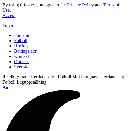
By using this site, you agree to the
Privacy Policy
and
Terms of
Use
.
Accept
Forca
Forca.nu
Fotboll
Hockey
Bettingsidor
Kontakt
Om Oss
Svenska
Reading:
Irans Herrlandslag I Fotboll Mot Uruguays Herrlandslag I
Fotboll Laguppställning
Aa