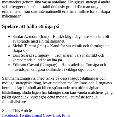
motattacker genom sina vassa anfallare. Uruguays strategi å andra
sidan bygger ofta på en stabil defensiv grund där man utnyttjar
erfarenheten från sina internationellt erfarna anfallare för att skapa
målchanser.
Spelare att hålla ett öga på
Sardar Azmoun (Iran) – En skicklig målgörare som kan bli
avgörande med sin målfarlighet.
Mehdi Taremi (Iran) – Känd för sin teknik och förmåga att
skapa spel.
Luis Suárez (Uruguay) – Trotjänaren vars målinsikt och
kämparanda alltid är att lita på.
Edinson Cavani (Uruguay) – Hans atletiska förmåga och
huvudspel kan göra skillnaden i viktiga ögonblick.
Sammanfattningsvis, med tanke på dessa laguppställningar och
möjliga strategiska drag, lovar matchen mellan Irans och Uruguays
herrlandslag i fotboll att bli en spännande och oförutsägbar
tillställning. Båda lagen har talanger som kan vända matchens gång
på ett ögonblick, vilket gör detta möte till ett måste för alla
fotbollsälskare.
Share This Article
Facebook
Twitter
Email
Copy Link
Print