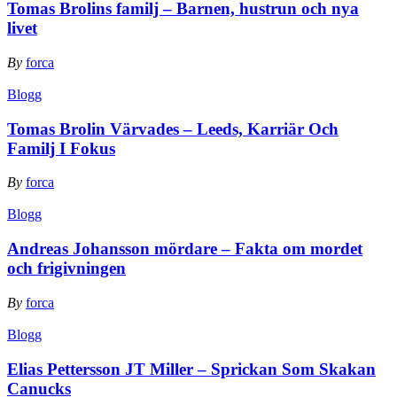
Tomas Brolins familj – Barnen, hustrun och nya
livet
By
forca
Blogg
Tomas Brolin Värvades – Leeds, Karriär Och
Familj I Fokus
By
forca
Blogg
Andreas Johansson mördare – Fakta om mordet
och frigivningen
By
forca
Blogg
Elias Pettersson JT Miller – Sprickan Som Skakan
Canucks