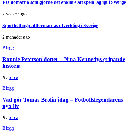
EU-domarna som gjorde det enklare att spela lagligt i Sverige
2 veckor ago
Sportbettingplattformarnas utveckling i Sverige
2 månader ago
Blogg
Ronnie Peterson dotter – Nina Kennedys gripande
historia
By
forca
Blogg
Vad gör Tomas Brolin idag – Fotbollslegendarens
nya liv
By
forca
Blogg