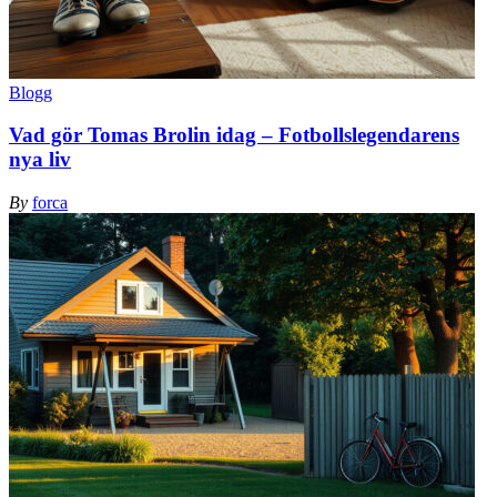
Blogg
Vad gör Tomas Brolin idag – Fotbollslegendarens
nya liv
By
forca