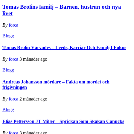
Tomas Brolins familj – Barnen, hustrun och nya
livet
By
forca
Blogg
Tomas Brolin Värvades – Leeds, Karriär Och Familj I Fokus
By
forca
3 månader ago
Blogg
Andreas Johansson mördare – Fakta om mordet och
frigivningen
By
forca
2 månader ago
Blogg
Elias Pettersson JT Miller – Sprickan Som Skakan Canucks
By
forca
3 månader ago