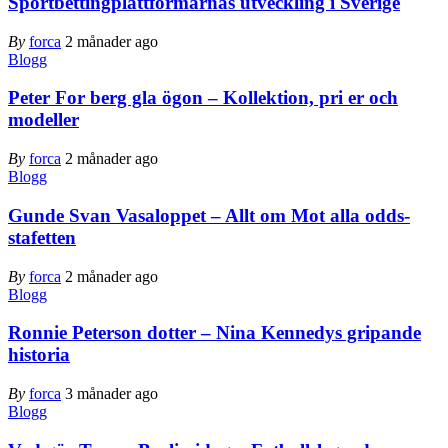
Sportbettingplattformarnas utveckling i Sverige
By
forca
2 månader ago
Blogg
Peter For berg gla ögon – Kollektion, pri er och
modeller
By
forca
2 månader ago
Blogg
Gunde Svan Vasaloppet – Allt om Mot alla odds-
stafetten
By
forca
2 månader ago
Blogg
Ronnie Peterson dotter – Nina Kennedys gripande
historia
By
forca
3 månader ago
Blogg