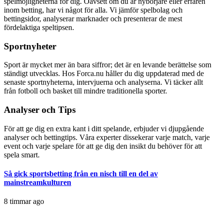
spelmöjligheterna för dig. Oavsett om du är nybörjare eller erfaren
inom betting, har vi något för alla. Vi jämför spelbolag och
bettingsidor, analyserar marknader och presenterar de mest
fördelaktiga speltipsen.
Sportnyheter
Sport är mycket mer än bara siffror; det är en levande berättelse som
ständigt utvecklas. Hos Forca.nu håller du dig uppdaterad med de
senaste sportnyheterna, intervjuerna och analyserna. Vi täcker allt
från fotboll och basket till mindre traditionella sporter.
Analyser och Tips
För att ge dig en extra kant i ditt spelande, erbjuder vi djupgående
analyser och bettingtips. Våra experter dissekerar varje match, varje
event och varje spelare för att ge dig den insikt du behöver för att
spela smart.
Så gick sportsbetting från en nisch till en del av
mainstreamkulturen
8 timmar ago