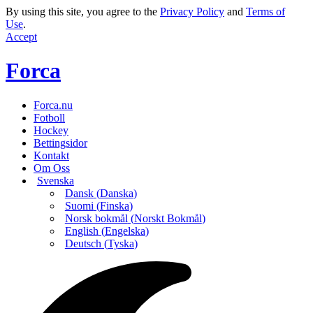
By using this site, you agree to the
Privacy Policy
and
Terms of
Use
.
Accept
Forca
Forca.nu
Fotboll
Hockey
Bettingsidor
Kontakt
Om Oss
Svenska
Dansk
(
Danska
)
Suomi
(
Finska
)
Norsk bokmål
(
Norskt Bokmål
)
English
(
Engelska
)
Deutsch
(
Tyska
)