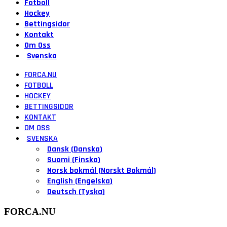
Fotboll
Hockey
Bettingsidor
Kontakt
Om Oss
Svenska
FORCA.NU
FOTBOLL
HOCKEY
BETTINGSIDOR
KONTAKT
OM OSS
SVENSKA
Dansk
(
Danska
)
Suomi
(
Finska
)
Norsk bokmål
(
Norskt Bokmål
)
English
(
Engelska
)
Deutsch
(
Tyska
)
FORCA.NU