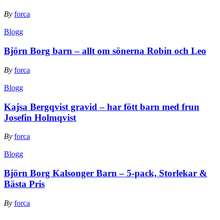
By
forca
Blogg
Björn Borg barn – allt om sönerna Robin och Leo
By
forca
Blogg
Kajsa Bergqvist gravid – har fött barn med frun
Josefin Holmqvist
By
forca
Blogg
Björn Borg Kalsonger Barn – 5-pack, Storlekar &
Bästa Pris
By
forca