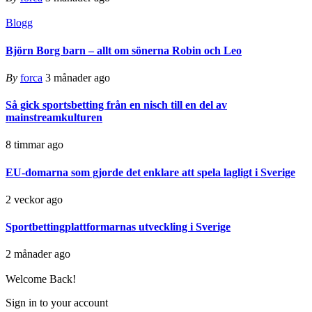
Blogg
Björn Borg barn – allt om sönerna Robin och Leo
By
forca
3 månader ago
Så gick sportsbetting från en nisch till en del av
mainstreamkulturen
8 timmar ago
EU-domarna som gjorde det enklare att spela lagligt i Sverige
2 veckor ago
Sportbettingplattformarnas utveckling i Sverige
2 månader ago
Welcome Back!
Sign in to your account