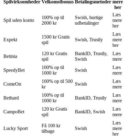
Spilvirksomheder
Velkomstbonus
Betalingsmetoder
mere
her
Læs
100% op til
Swish, hurtige
Spil uden konto
mere
2000 kr
udbetalinger
her
Læs
1500 kr Gratis
Expekt
Swish, Trustly
mere
spil
her
120 kr Gratis
BankID, Trustly,
Læs
Betinia
spil
Swish
mere
100% op til
Læs
SpeedyBet
Swish
1000 kr
mere
100% op til 500
Læs
ComeOn
Swish
kr
mere
100% op til
Læs
Bethard
BankID, Trustly
1000 kr
mere
120 kr Gratis
Læs
CampoBet
BankID, Swish
spil
mere
Læs
Få 100 kr
Lucky Sport
Swish
mere
tilbage
her