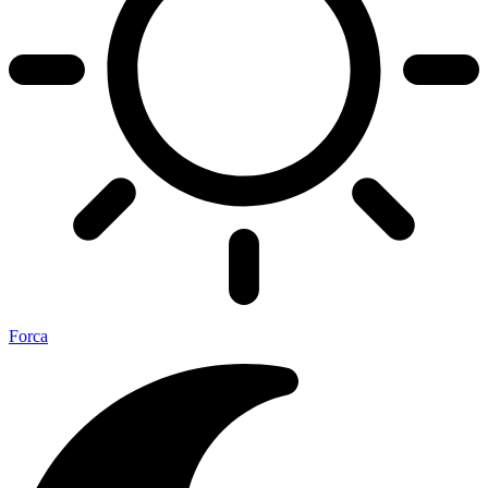
Forca