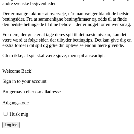
andre svenske begivenheder.
Der er mange faktorer at overveje, når man vælger blandt de bedste
bettingsider. Fra at sammenligne bettingfirmaer og odds til at finde
den bedste bettingside til dine behov – der er noget for enhver smag.
For dem, der ønsker at tage deres spil til det næste niveau, kan det
være værd at følge sider, der tilbyder bettingtips. Det kan give dig en
ekstra fordel i dit spil og gøre din oplevelse endnu mere givende.
Glem ikke, at spil skal være sjove, men spil ansvarligt.
Welcome Back!
Sign in to your account
Brugernavn eller e-mailadresse
Adgangskode
Husk mig