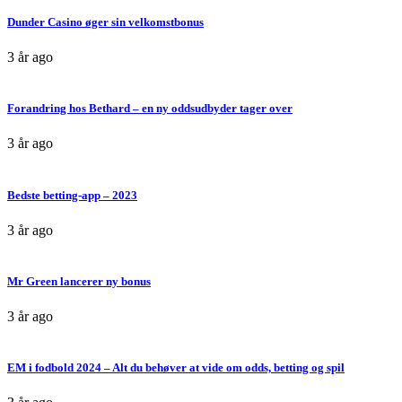
Dunder Casino øger sin velkomstbonus
3 år ago
Forandring hos Bethard – en ny oddsudbyder tager over
3 år ago
Bedste betting-app – 2023
3 år ago
Mr Green lancerer ny bonus
3 år ago
EM i fodbold 2024 – Alt du behøver at vide om odds, betting og spil