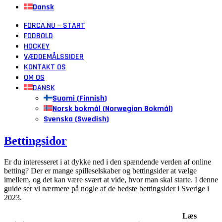
Dansk
FORCA.NU – START
FODBOLD
HOCKEY
VÆDDEMÅLSSIDER
KONTAKT OS
OM OS
DANSK
Suomi
(
Finnish
)
Norsk bokmål
(
Norwegian Bokmål
)
Svenska
(
Swedish
)
Bettingsidor
Er du interesseret i at dykke ned i den spændende verden af online
betting? Der er mange spilleselskaber og bettingsider at vælge
imellem, og det kan være svært at vide, hvor man skal starte. I denne
guide ser vi nærmere på nogle af de bedste bettingsider i Sverige i
2023.
Læs