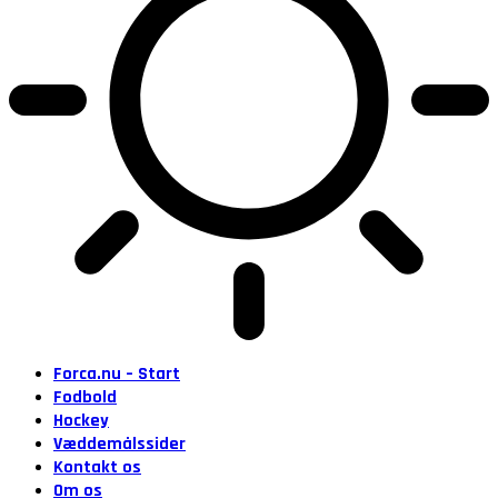
Forca.nu – Start
Fodbold
Hockey
Væddemålssider
Kontakt os
Om os