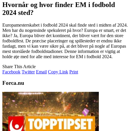
Hvornår og hvor finder EM i fodbold
2024 sted?
Europamesterskabet i fodbold 2024 skal finde sted i midten af 2024.
Men har du nogensinde spekuleret på hvor? Europa er smart, er det
ikke? Ja, Europa bliver det kontinent, der bliver vært for den store
fodboldfest. De præcise placeringer og spillesteder er endnu ikke
fastlagt, men vi kan være sikre på, at det bliver på nogle af Europas
mest storslåede fodboldstadioner. Denne information er vigtig at
holde øje med for alle med interesse for EM i fodbold 2024.
Share This Article
Facebook
Twitter
Email
Copy Link
Print
Forca.nu