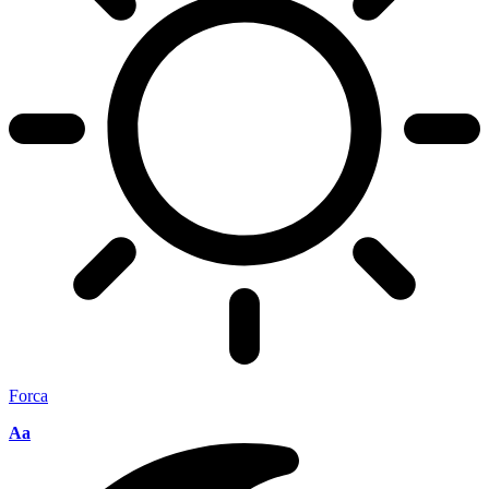
Forca
Aa