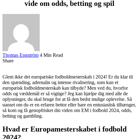
vide om odds, betting og spil
Thomas Engström
4 Min Read
Share
Glem ikke det europæiske fodboldmesterskab i 2024! Er du klar til
den spænding, adrenalin og intense rivalisering, som kun et
europæisk fodboldmesterskab kan tilbyde? Men ved du, hvorfor
odds og væddemål er så vigtige? Jeg kan hjælpe dig med alle de
oplysninger, du skal bruge for at få den bedst mulige oplevelse. Så
uanset om du er en erfaren bettor eller bare en entusiastisk tilhænger,
så kom og få genopfrisket din viden om EM i fodbold 2024, odds,
betting og gambling.
Hvad er Europamesterskabet i fodbold
2024?