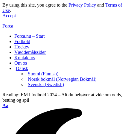
By using this site, you agree to the
Privacy Policy
and
Terms of
Use
.
Accept
Forca
Forca.nu – Start
Fodbold
Hockey
Væddemålssider
Kontakt os
Om os
Dansk
Suomi
(
Finnish
)
Norsk bokmål
(
Norwegian Bokmål
)
Svenska
(
Swedish
)
Reading:
EM i fodbold 2024 – Alt du behøver at vide om odds,
betting og spil
Aa