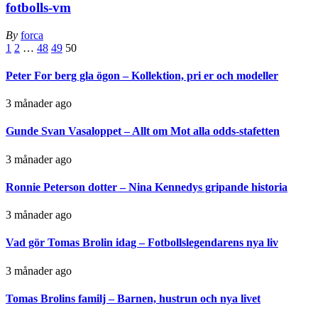
fotbolls-vm
By
forca
1
2
…
48
49
50
Peter For berg gla ögon – Kollektion, pri er och modeller
3 månader ago
Gunde Svan Vasaloppet – Allt om Mot alla odds-stafetten
3 månader ago
Ronnie Peterson dotter – Nina Kennedys gripande historia
3 månader ago
Vad gör Tomas Brolin idag – Fotbollslegendarens nya liv
3 månader ago
Tomas Brolins familj – Barnen, hustrun och nya livet