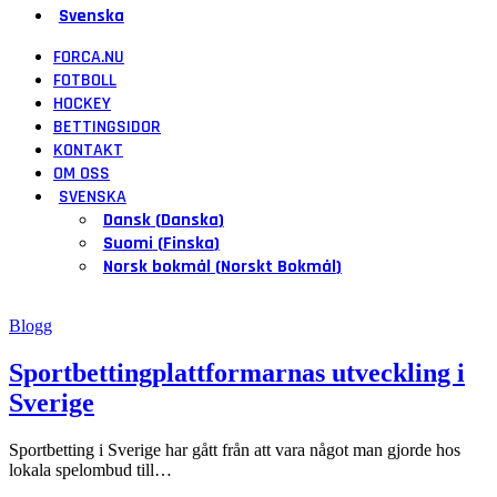
Svenska
FORCA.NU
FOTBOLL
HOCKEY
BETTINGSIDOR
KONTAKT
OM OSS
SVENSKA
Dansk
(
Danska
)
Suomi
(
Finska
)
Norsk bokmål
(
Norskt Bokmål
)
Blogg
Sportbettingplattformarnas utveckling i
Sverige
Sportbetting i Sverige har gått från att vara något man gjorde hos
lokala spelombud till
…