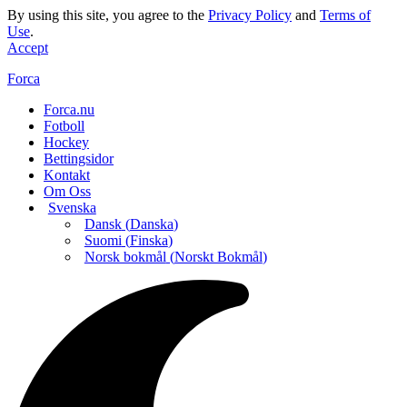
By using this site, you agree to the
Privacy Policy
and
Terms of
Use
.
Accept
Forca
Forca.nu
Fotboll
Hockey
Bettingsidor
Kontakt
Om Oss
Svenska
Dansk
(
Danska
)
Suomi
(
Finska
)
Norsk bokmål
(
Norskt Bokmål
)