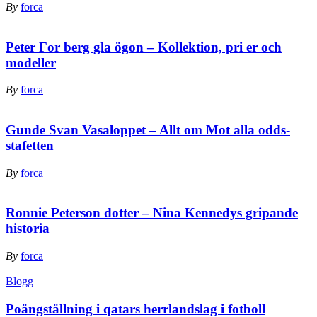
By
forca
Peter For berg gla ögon – Kollektion, pri er och
modeller
By
forca
Gunde Svan Vasaloppet – Allt om Mot alla odds-
stafetten
By
forca
Ronnie Peterson dotter – Nina Kennedys gripande
historia
By
forca
Blogg
Poängställning i qatars herrlandslag i fotboll