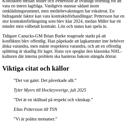
Konflikten mellan Miller och Pettersson är ovanligt offentlig för att
vara en intern lagfråga. Vanligtvis stannar sådant inom
omklädningsrummet, men mediebevakningen har eskalerat. En
bidragande faktor kan vara kontraktsförhandlingar: Pettersson har en
stor kontraktsförlängning som blev klar 2024, medan Miller har ett
mindre men välbetalt kontrakt. Lön och status kan spela in.
Tidigare Canucks-GM Brian Burke reagerade starkt på att
konflikten blev offentlig. Han påpekade att lagkamrater inte behöver
älska varandra, men måste respektera varandra, och att en offentlig
splittring är skadlig för laget. Hans syn speglar den klassiska NHL-
kulturen där interna problem ska hanteras bakom stängda dörrar.
Viktiga citat och källor
”Det var galet. Det påverkade allt.”
Tyler Myers till Hockeysverige, juli 2025
”Det är en skillnad på respekt och vänskap.”
Elias Pettersson till TSN
”Vi är polära motsatser.”