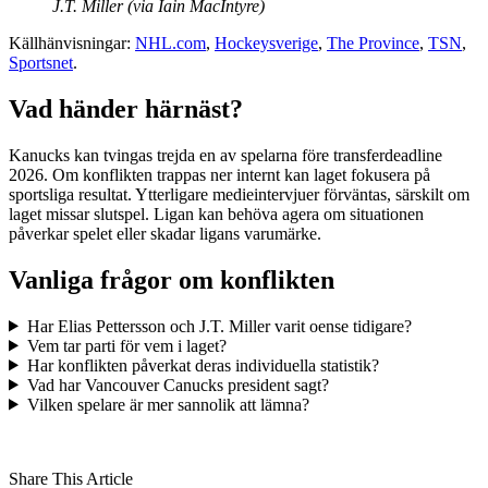
J.T. Miller (via Iain MacIntyre)
Källhänvisningar:
NHL.com
,
Hockeysverige
,
The Province
,
TSN
,
Sportsnet
.
Vad händer härnäst?
Kanucks kan tvingas trejda en av spelarna före transferdeadline
2026. Om konflikten trappas ner internt kan laget fokusera på
sportsliga resultat. Ytterligare medieintervjuer förväntas, särskilt om
laget missar slutspel. Ligan kan behöva agera om situationen
påverkar spelet eller skadar ligans varumärke.
Vanliga frågor om konflikten
Har Elias Pettersson och J.T. Miller varit oense tidigare?
Vem tar parti för vem i laget?
Har konflikten påverkat deras individuella statistik?
Vad har Vancouver Canucks president sagt?
Vilken spelare är mer sannolik att lämna?
Share This Article