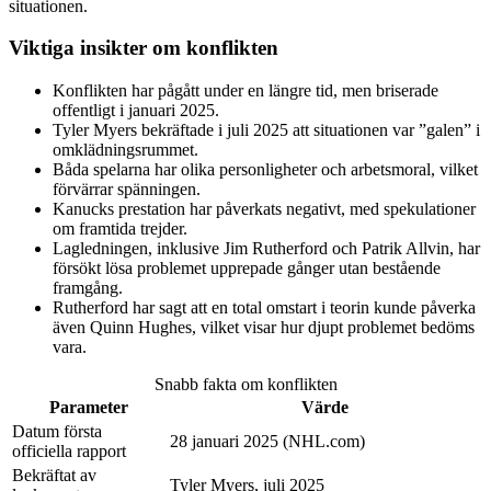
situationen.
Viktiga insikter om konflikten
Konflikten har pågått under en längre tid, men briserade
offentligt i januari 2025.
Tyler Myers bekräftade i juli 2025 att situationen var ”galen” i
omklädningsrummet.
Båda spelarna har olika personligheter och arbetsmoral, vilket
förvärrar spänningen.
Kanucks prestation har påverkats negativt, med spekulationer
om framtida trejder.
Lagledningen, inklusive Jim Rutherford och Patrik Allvin, har
försökt lösa problemet upprepade gånger utan bestående
framgång.
Rutherford har sagt att en total omstart i teorin kunde påverka
även Quinn Hughes, vilket visar hur djupt problemet bedöms
vara.
Snabb fakta om konflikten
Parameter
Värde
Datum första
28 januari 2025 (NHL.com)
officiella rapport
Bekräftat av
Tyler Myers, juli 2025