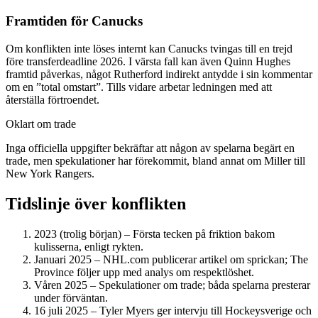
Framtiden för Canucks
Om konflikten inte löses internt kan Canucks tvingas till en trejd
före transferdeadline 2026. I värsta fall kan även Quinn Hughes
framtid påverkas, något Rutherford indirekt antydde i sin kommentar
om en ”total omstart”. Tills vidare arbetar ledningen med att
återställa förtroendet.
Oklart om trade
Inga officiella uppgifter bekräftar att någon av spelarna begärt en
trade, men spekulationer har förekommit, bland annat om Miller till
New York Rangers.
Tidslinje över konflikten
2023 (trolig början)
– Första tecken på friktion bakom
kulisserna, enligt rykten.
Januari 2025
– NHL.com publicerar artikel om sprickan; The
Province följer upp med analys om respektlöshet.
Våren 2025
– Spekulationer om trade; båda spelarna presterar
under förväntan.
16 juli 2025
– Tyler Myers ger intervju till Hockeysverige och