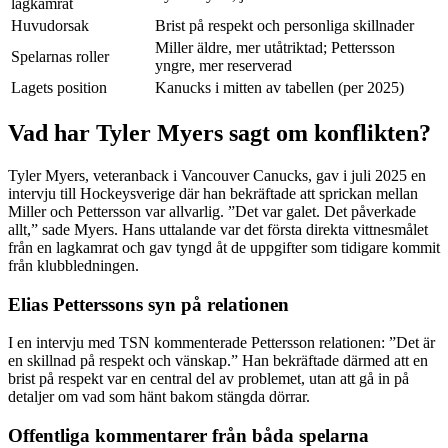
lagkamrat
Huvudorsak
Brist på respekt och personliga skillnader
Miller äldre, mer utåtriktad; Pettersson
Spelarnas roller
yngre, mer reserverad
Lagets position
Kanucks i mitten av tabellen (per 2025)
Vad har Tyler Myers sagt om konflikten?
Tyler Myers, veteranback i Vancouver Canucks, gav i juli 2025 en
intervju till Hockeysverige där han bekräftade att sprickan mellan
Miller och Pettersson var allvarlig. ”Det var galet. Det påverkade
allt,” sade Myers. Hans uttalande var det första direkta vittnesmålet
från en lagkamrat och gav tyngd åt de uppgifter som tidigare kommit
från klubbledningen.
Elias Petterssons syn på relationen
I en intervju med TSN kommenterade Pettersson relationen: ”Det är
en skillnad på respekt och vänskap.” Han bekräftade därmed att en
brist på respekt var en central del av problemet, utan att gå in på
detaljer om vad som hänt bakom stängda dörrar.
Offentliga kommentarer från båda spelarna