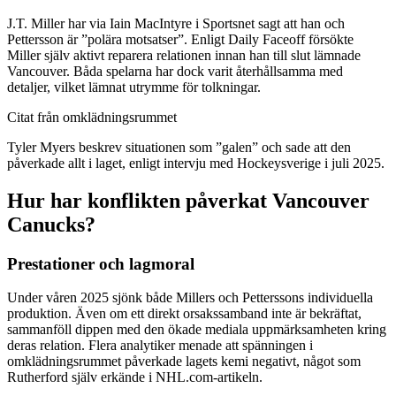
J.T. Miller har via Iain MacIntyre i Sportsnet sagt att han och
Pettersson är ”polära motsatser”. Enligt Daily Faceoff försökte
Miller själv aktivt reparera relationen innan han till slut lämnade
Vancouver. Båda spelarna har dock varit återhållsamma med
detaljer, vilket lämnat utrymme för tolkningar.
Citat från omklädningsrummet
Tyler Myers beskrev situationen som ”galen” och sade att den
påverkade allt i laget, enligt intervju med Hockeysverige i juli 2025.
Hur har konflikten påverkat Vancouver
Canucks?
Prestationer och lagmoral
Under våren 2025 sjönk både Millers och Petterssons individuella
produktion. Även om ett direkt orsakssamband inte är bekräftat,
sammanföll dippen med den ökade mediala uppmärksamheten kring
deras relation. Flera analytiker menade att spänningen i
omklädningsrummet påverkade lagets kemi negativt, något som
Rutherford själv erkände i NHL.com-artikeln.