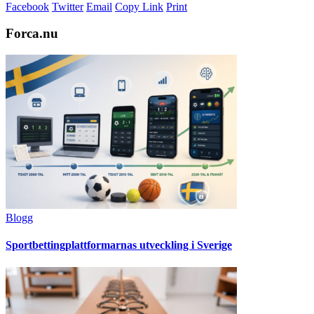
Facebook
Twitter
Email
Copy Link
Print
Forca.nu
Blogg
Sportbettingplattformarnas utveckling i Sverige