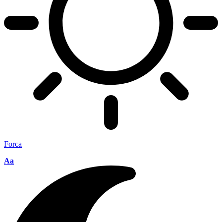
Forca
Aa