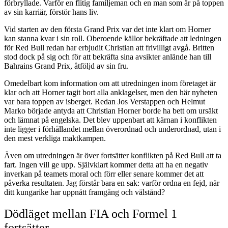
förbryllade. Varför en flitig familjeman och en man som är på toppen
av sin karriär, förstör hans liv.
Vid starten av den första Grand Prix var det inte klart om Horner
kan stanna kvar i sin roll. Oberoende källor bekräftade att ledningen
för Red Bull redan har erbjudit Christian att frivilligt avgå. Britten
stod dock på sig och för att bekräfta sina avsikter anlände han till
Bahrains Grand Prix, åtföljd av sin fru.
Omedelbart kom information om att utredningen inom företaget är
klar och att Horner tagit bort alla anklagelser, men den här nyheten
var bara toppen av isberget. Redan Jos Verstappen och Helmut
Marko började antyda att Christian Horner borde ha bett om ursäkt
och lämnat på engelska. Det blev uppenbart att kärnan i konflikten
inte ligger i förhållandet mellan överordnad och underordnad, utan i
den mest verkliga maktkampen.
Även om utredningen är över fortsätter konflikten på Red Bull att ta
fart. Ingen vill ge upp. Självklart kommer detta att ha en negativ
inverkan på teamets moral och förr eller senare kommer det att
påverka resultaten. Jag förstår bara en sak: varför ordna en fejd, när
ditt kungarike har uppnått framgång och välstånd?
Dödläget mellan FIA och Formel 1
fortsätter