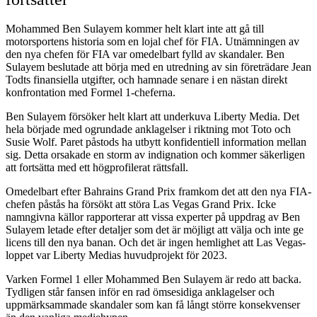
Mohammed Ben Sulayem kommer helt klart inte att gå till
motorsportens historia som en lojal chef för FIA. Utnämningen av
den nya chefen för FIA var omedelbart fylld av skandaler. Ben
Sulayem beslutade att börja med en utredning av sin företrädare Jean
Todts finansiella utgifter, och hamnade senare i en nästan direkt
konfrontation med Formel 1-cheferna.
Ben Sulayem försöker helt klart att underkuva Liberty Media. Det
hela började med ogrundade anklagelser i riktning mot Toto och
Susie Wolf. Paret påstods ha utbytt konfidentiell information mellan
sig. Detta orsakade en storm av indignation och kommer säkerligen
att fortsätta med ett högprofilerat rättsfall.
Omedelbart efter Bahrains Grand Prix framkom det att den nya FIA-
chefen påstås ha försökt att störa Las Vegas Grand Prix. Icke
namngivna källor rapporterar att vissa experter på uppdrag av Ben
Sulayem letade efter detaljer som det är möjligt att välja och inte ge
licens till den nya banan. Och det är ingen hemlighet att Las Vegas-
loppet var Liberty Medias huvudprojekt för 2023.
Varken Formel 1 eller Mohammed Ben Sulayem är redo att backa.
Tydligen står fansen inför en rad ömsesidiga anklagelser och
uppmärksammade skandaler som kan få långt större konsekvenser