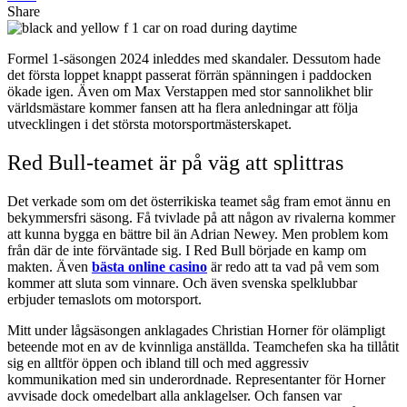
Share
Formel 1-säsongen 2024 inleddes med skandaler. Dessutom hade
det första loppet knappt passerat förrän spänningen i paddocken
ökade igen. Även om Max Verstappen med stor sannolikhet blir
världsmästare kommer fansen att ha flera anledningar att följa
utvecklingen i det största motorsportmästerskapet.
Red Bull-teamet är på väg att splittras
Det verkade som om det österrikiska teamet såg fram emot ännu en
bekymmersfri säsong. Få tvivlade på att någon av rivalerna kommer
att kunna bygga en bättre bil än Adrian Newey. Men problem kom
från där de inte förväntade sig. I Red Bull började en kamp om
makten. Även
bästa online casino
är redo att ta vad på vem som
kommer att sluta som vinnare. Och även svenska spelklubbar
erbjuder temaslots om motorsport.
Mitt under lågsäsongen anklagades Christian Horner för olämpligt
beteende mot en av de kvinnliga anställda. Teamchefen ska ha tillåtit
sig en alltför öppen och ibland till och med aggressiv
kommunikation med sin underordnade. Representanter för Horner
avvisade dock omedelbart alla anklagelser. Och fansen var