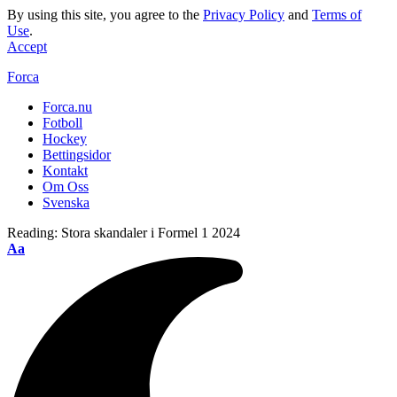
By using this site, you agree to the
Privacy Policy
and
Terms of
Use
.
Accept
Forca
Forca.nu
Fotboll
Hockey
Bettingsidor
Kontakt
Om Oss
Svenska
Reading:
Stora skandaler i Formel 1 2024
Aa