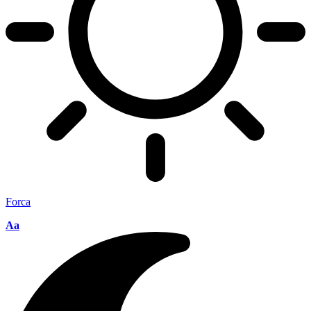
Forca
Aa