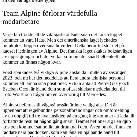
än den vanliga mediehypen.
Team Alpine förlorar värdefulla
medarbetare
Varje fan trodde att de viktigaste outsidersna i det första loppet
kommer att vara Haas. Men det amerikanska laget lyckades
mirakulöst hoppa över sina huvuden. Detta beror till stor del på
kaoset i ledningen av Alpine. Det franska laget skakas bokstavligen
av uppsägningar och det verkar som om det snart helt enkelt inte
kommer att finnas någon kvar.
Först sparkades två viktiga Alpine-anställda i mitten av säsongen
2023, och nu har det meddelats att flera andra tekniska personal
kommer att lämna sina positioner. Vi kan anta att Pierre Gasly och
Esteban Ocon är bland dem som oftast skickar meddelanden till
Toto Wolff och frågar om en överföring till Mercedes.
Alpine-chefernas tillvägagångssätt är inte vettigt alls. Det är
uppenbart att regelbundna personalförändringar och omfördelning
av en uppgift till tre nya ansikten på en gång inte kommer att leda till
förbättrade resultat någon gång snart. Teamet befinner sig i en djup
kris och kommer sannolikt att drunkna i den. Även om det finns en
räddare nära paddocken, som kan låna en hjälpande hand till