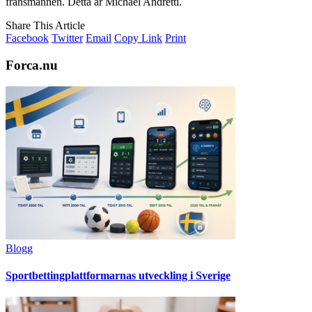
fransmännen. Detta är Michael Andretti.
Share This Article
Facebook
Twitter
Email
Copy Link
Print
Forca.nu
Blogg
Sportbettingplattformarnas utveckling i Sverige