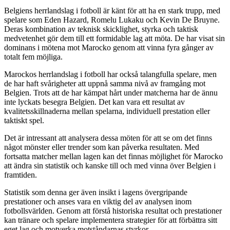
Belgiens herrlandslag i fotboll är känt för att ha en stark trupp, med
spelare som Eden Hazard, Romelu Lukaku och Kevin De Bruyne.
Deras kombination av teknisk skicklighet, styrka och taktisk
medvetenhet gör dem till ett formidable lag att möta. De har visat sin
dominans i mötena mot Marocko genom att vinna fyra gånger av
totalt fem möjliga.
Marockos herrlandslag i fotboll har också talangfulla spelare, men
de har haft svårigheter att uppnå samma nivå av framgång mot
Belgien. Trots att de har kämpat hårt under matcherna har de ännu
inte lyckats besegra Belgien. Det kan vara ett resultat av
kvalitetsskillnaderna mellan spelarna, individuell prestation eller
taktiskt spel.
Det är intressant att analysera dessa möten för att se om det finns
något mönster eller trender som kan påverka resultaten. Med
fortsatta matcher mellan lagen kan det finnas möjlighet för Marocko
att ändra sin statistik och kanske till och med vinna över Belgien i
framtiden.
Statistik som denna ger även insikt i lagens övergripande
prestationer och anses vara en viktig del av analysen inom
fotbollsvärlden. Genom att förstå historiska resultat och prestationer
kan tränare och spelare implementera strategier för att förbättra sitt
eget lag och motverka motståndarnas styrkor.