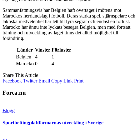
Sammanfattningsvis har Belgien haft övertaget i mötena mot
Marockos herrlandslag i fotboll. Deras starka spel, stjärnspelare och
taktiska medvetenhet har lett till fyra segrar och endast en förlust.
Marocko har ännu inte lyckats besegra Belgien, men med fortsatt
träning och utveckling av laget finns det alltid möjlighet till
förändring.
Länder
Vinster
Förluster
Belgien
4
1
Marocko
0
4
Share This Article
Facebook
Twitter
Email
Copy Link
Print
Forca.nu
Blogg
Sportbettingplattformarnas utveckling i Sverige