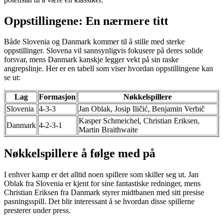
Oppstillingene: En nærmere titt
Både Slovenia og Danmark kommer til å stille med sterke
oppstillinger. Slovena vil sannsynligvis fokusere på deres solide
forsvar, mens Danmark kanskje legger vekt på sin raske
angrepslinje. Her er en tabell som viser hvordan oppstillingene kan
se ut:
Lag
Formasjon
Nøkkelspillere
Slovenia
4-3-3
Jan Oblak, Josip Iličić, Benjamin Verbič
Kasper Schmeichel, Christian Eriksen,
Danmark
4-2-3-1
Martin Braithwaite
Nøkkelspillere å følge med på
I enhver kamp er det alltid noen spillere som skiller seg ut. Jan
Oblak fra Slovenia er kjent for sine fantastiske redninger, mens
Christian Eriksen fra Danmark styrer midtbanen med sitt presise
pasningsspill. Det blir interessant å se hvordan disse spillerne
presterer under press.