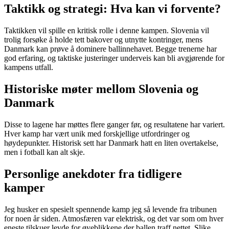
Taktikk og strategi: Hva kan vi forvente?
Taktikken vil spille en kritisk rolle i denne kampen. Slovenia vil
trolig forsøke å holde tett bakover og utnytte kontringer, mens
Danmark kan prøve å dominere ballinnehavet. Begge trenerne har
god erfaring, og taktiske justeringer underveis kan bli avgjørende for
kampens utfall.
Historiske møter mellom Slovenia og
Danmark
Disse to lagene har møttes flere ganger før, og resultatene har variert.
Hver kamp har vært unik med forskjellige utfordringer og
høydepunkter. Historisk sett har Danmark hatt en liten overtakelse,
men i fotball kan alt skje.
Personlige anekdoter fra tidligere
kamper
Jeg husker en spesielt spennende kamp jeg så levende fra tribunen
for noen år siden. Atmosfæren var elektrisk, og det var som om hver
eneste tilskuer levde for øyeblikkene der ballen traff nettet. Slike