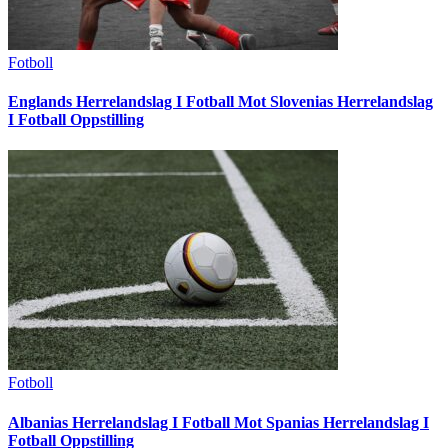
Fotboll
Englands Herrelandslag I Fotball Mot Slovenias Herrelandslag
I Fotball Oppstilling
Fotboll
Albanias Herrelandslag I Fotball Mot Spanias Herrelandslag I
Fotball Oppstilling