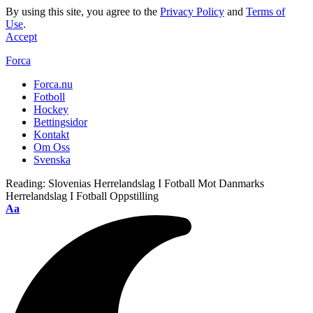
By using this site, you agree to the
Privacy Policy
and
Terms of
Use
.
Accept
Forca
Forca.nu
Fotboll
Hockey
Bettingsidor
Kontakt
Om Oss
Svenska
Reading:
Slovenias Herrelandslag I Fotball Mot Danmarks
Herrelandslag I Fotball Oppstilling
Aa