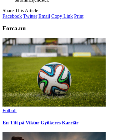
Share This Article
Facebook
Twitter
Email
Copy Link
Print
Forca.nu
Fotboll
En Titt på Viktor Gyökeres Karriär