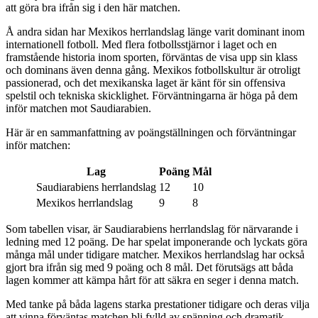
att göra bra ifrån sig i den här matchen.
Å andra sidan har Mexikos herrlandslag länge varit dominant inom
internationell fotboll. Med flera fotbollsstjärnor i laget och en
framstående historia inom sporten, förväntas de visa upp sin klass
och dominans även denna gång. Mexikos fotbollskultur är otroligt
passionerad, och det mexikanska laget är känt för sin offensiva
spelstil och tekniska skicklighet. Förväntningarna är höga på dem
inför matchen mot Saudiarabien.
Här är en sammanfattning av poängställningen och förväntningar
inför matchen:
Lag
Poäng
Mål
Saudiarabiens herrlandslag
12
10
Mexikos herrlandslag
9
8
Som tabellen visar, är Saudiarabiens herrlandslag för närvarande i
ledning med 12 poäng. De har spelat imponerande och lyckats göra
många mål under tidigare matcher. Mexikos herrlandslag har också
gjort bra ifrån sig med 9 poäng och 8 mål. Det förutsägs att båda
lagen kommer att kämpa hårt för att säkra en seger i denna match.
Med tanke på båda lagens starka prestationer tidigare och deras vilja
att vinna förväntas matchen bli fylld av spänning och dramatik.