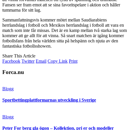
Fansen ser fram emot att se sina favoritspelare i aktion och håller
tummarna för sitt lag.
Sammanfattningsvis kommer mötet mellan Saudiarabiens
herrlandslag i fotboll och Mexikos herrlandslag i fotboll att vara en
match som inte får missas. Det är en kamp mellan två starka lag som
kommer att ge allt för att vinna. Så snart matchen är igång kommer
fotbollsfans från hela världen sitta på helspänn och njuta av den
fantastiska fotbollsshowen.
Share This Article
Facebook
Twitter
Email
Copy Link
Print
Forca.nu
Blogg
Sportbettingplattformarnas utveckling i Sverige
Blogg
Peter For berg gla ögon – Kollektion, pri er och modeller