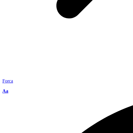
Forca
Aa