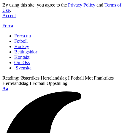
By using this site, you agree to the
Privacy Policy
and
Terms of
Use
.
Accept
Forca
Forca.nu
Fotboll
Hockey
Bettingsidor
Kontakt
Om Oss
Svenska
Reading:
Østerrikes Herrelandslag I Fotball Mot Frankrikes
Herrelandslag I Fotball Oppstilling
Aa