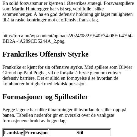
En solid forsvarsmur er kjernen i Østerrikes strategi. Forsvarsspillere
som Martin Hinteregger har vist seg verdifulle i slike
sammenhenger. Å ha en god defensiv holdning gir laget muligheten
til å ta raske kontringer mot et offensivt fransk lag.
http://forca.nu/wp-content/uploads/2024/08/2EE40F34-08E0-4794-
BD2A-4A289CD5244A_2.png
Frankrikes Offensiv Styrke
Frankrike er kjent for sin offensive styrke. Med spillere som Olivier
Giroud og Paul Pogba, vil de forsøke å bryte gjennom enhver
defensiv barriere. Det er alltid en fornøyelse å se hvordan de
kombinerer hurtighet med teknisk presisjon.
Formasjoner og Spillestiler
Begge lagene har ulike tilnærminger til hvordan de stiller opp på
banen. Tabellen nedenfor gir en oversikt over de vanligste
formasjonene brukt av begge lag:
Landslag
Formasjon
Stil