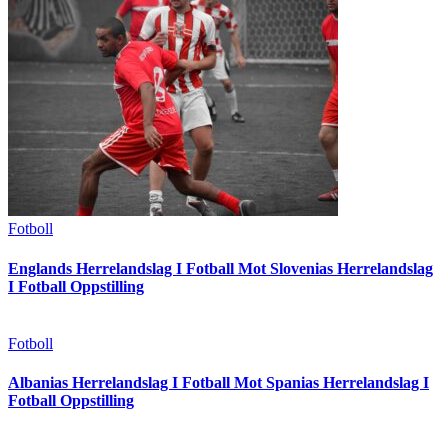
Fotboll
Englands Herrelandslag I Fotball Mot Slovenias Herrelandslag
I Fotball Oppstilling
Fotboll
Albanias Herrelandslag I Fotball Mot Spanias Herrelandslag I
Fotball Oppstilling