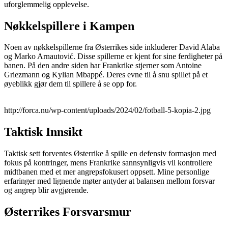
uforglemmelig opplevelse.
Nøkkelspillere i Kampen
Noen av nøkkelspillerne fra Østerrikes side inkluderer David Alaba
og Marko Arnautović. Disse spillerne er kjent for sine ferdigheter på
banen. På den andre siden har Frankrike stjerner som Antoine
Griezmann og Kylian Mbappé. Deres evne til å snu spillet på et
øyeblikk gjør dem til spillere å se opp for.
http://forca.nu/wp-content/uploads/2024/02/fotball-5-kopia-2.jpg
Taktisk Innsikt
Taktisk sett forventes Østerrike å spille en defensiv formasjon med
fokus på kontringer, mens Frankrike sannsynligvis vil kontrollere
midtbanen med et mer angrepsfokusert oppsett. Mine personlige
erfaringer med lignende møter antyder at balansen mellom forsvar
og angrep blir avgjørende.
Østerrikes Forsvarsmur