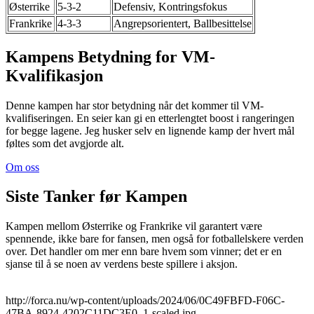
Østerrike
5-3-2
Defensiv, Kontringsfokus
Frankrike
4-3-3
Angrepsorientert, Ballbesittelse
Kampens Betydning for VM-
Kvalifikasjon
Denne kampen har stor betydning når det kommer til VM-
kvalifiseringen. En seier kan gi en etterlengtet boost i rangeringen
for begge lagene. Jeg husker selv en lignende kamp der hvert mål
føltes som det avgjorde alt.
Om oss
Siste Tanker før Kampen
Kampen mellom Østerrike og Frankrike vil garantert være
spennende, ikke bare for fansen, men også for fotballelskere verden
over. Det handler om mer enn bare hvem som vinner; det er en
sjanse til å se noen av verdens beste spillere i aksjon.
http://forca.nu/wp-content/uploads/2024/06/0C49FBFD-F06C-
47BA-8924-4202C11DC3E0_1-scaled.jpg