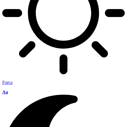
Forca
Aa