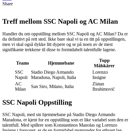
Share
Treff mellom SSC Napoli og AC Milan
Handler du om oppstilling mellom SSC Napoli og AC Milan? Da er
du definitivt på rett sted. Ikke bare skal vi ta en titt på oppstillingen,
men vi skal også dykke litt dypere og se på noen av de mest
signifikante trekkene til disse to formidabelt talentfulle lagene.
Topp
Teams
Hjemmebane
Målskårer
SSC
Stadio Diego Armando
Lorenzo
Napoli
Maradona, Napoli, Italia
Insigne
AC
Zlatan
San Siro, Milano, Italia
Milan
Ibrahimović
SSC Napoli Oppstilling
SSC Napoli, med sin hjemmebane på Stadio Diego Armando
Maradona, er kjent for en oppstilling som er like variabel som den er
talentfull. Med spillere som Konstantinos Manolas og Lorenzo
Insigne i forsvaret, er de en formidabel motstander for ethvert lag.