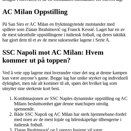
AC Milan Oppstilling
På San Siro er AC Milan en fryktinngytende motstander med
spillere som Zlatan Ibrahimović og Franck Kessié. Laget har en av
de mest talentfulle oppstillingene i italiensk fotball, og deres taktikk
har gjort dem til et av de mest suksessrike lagene i Serie A.
SSC Napoli mot AC Milan: Hvem
kommer ut på toppen?
Ved å veie opp lagene mot hverandre viser det seg at denne kampen
kan være anyone’s game. Begge lag har unike styrker og individuell
dyktighet, men når alt kommer til alt, spørs det hvilket lag som
utnytter sine sterkeste kort best.
Kombinasjonen av SSC Naples dynamiske oppstilling og AC
Milans besluttsomhet gjør denne matchupen utrolig
spennende.
Både SSC Napoli og AC Milan har sterk hjemmebane-fordel
med noen av de mest lojale og lidenskapelige tilhengerne i
italiensk fotball.
Zlatan Ibrahimović og Lorenzo Insigne vil være