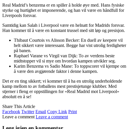
Real Madrid’s benzema er en spiller å holde øye med. Hans fysiske
styrke og hurtighet er imponerende, og han vil være en håndfull for
Liverpools forsvar.
Samtidig kan Salah i Liverpool være en helnatt for Madrids forsvar.
Han kommer til å være en konstant trussel med sitt løp og presisjon.
Thibaut Courtois vs Alisson Becker: En duell av keepere vil
helt sikkert være interessant. Begge har vist utrolig ferdigheter
på banen.
Raphael Varane vs Virgil van Dijk: To av verdens beste
midtstopper vil si mye om hvordan kampen utvikler seg.
Karim Benzema vs Sadio Mane: To toppscorer vil kjempe om
å være den avgjørende faktor i denne kampen.
Det er en ting sikkert; vi kommer til å ha en utrolig underholdende
kamp mellom to av fotballens mest prestisjetunge klubber. Med
stjerner i fleng er oppstillingen for «Real Madrid mot Liverpool»
absolutt en å se!
Share This Article
Facebook
Twitter
Email
Copy Link
Print
Leave a comment
Leave a comment
Legg igjen en kommentar