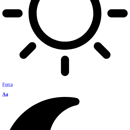
Forca
Aa