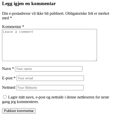
Legg igjen en kommentar
Din e-postadresse vil ikke bli publisert.
Obligatoriske felt er merket
med
*
Kommentar
*
Navn
*
E-post
*
Nettsted
Lagre mitt navn, e-post og nettside i denne nettleseren for neste
gang jeg kommenterer.