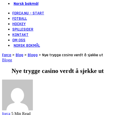
Norsk bokmål
FORCA.NU – START
FOTBALL
HOCKEY
SPILLESIDER
KONTAKT
OM OSS
NORSK BOKMÅL
Forca
>
Blog
>
Blogg
>
Nye trygge casino verdt å sjekke ut
Blogg
Nye trygge casino verdt å sjekke ut
forca
5 Min Read