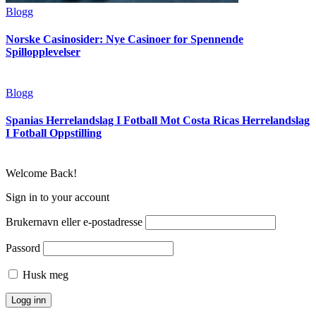
Blogg
Norske Casinosider: Nye Casinoer for Spennende
Spillopplevelser
Blogg
Spanias Herrelandslag I Fotball Mot Costa Ricas Herrelandslag
I Fotball Oppstilling
Welcome Back!
Sign in to your account
Brukernavn eller e-postadresse
Passord
Husk meg