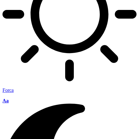
Forca
Aa