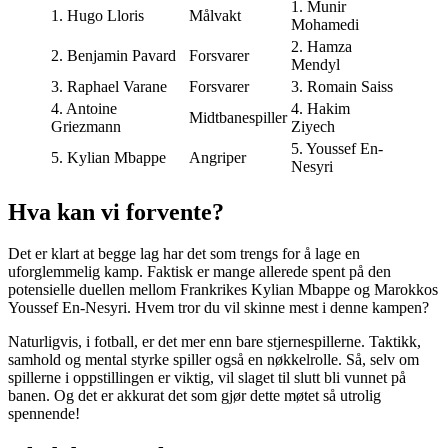
1. Munir
1. Hugo Lloris
Målvakt
Mohamedi
2. Hamza
2. Benjamin Pavard
Forsvarer
Mendyl
3. Raphael Varane
Forsvarer
3. Romain Saiss
4. Antoine
4. Hakim
Midtbanespiller
Griezmann
Ziyech
5. Youssef En-
5. Kylian Mbappe
Angriper
Nesyri
Hva kan vi forvente?
Det er klart at begge lag har det som trengs for å lage en
uforglemmelig kamp. Faktisk er mange allerede spent på den
potensielle duellen mellom Frankrikes Kylian Mbappe og Marokkos
Youssef En-Nesyri. Hvem tror du vil skinne mest i denne kampen?
Naturligvis, i fotball, er det mer enn bare stjernespillerne. Taktikk,
samhold og mental styrke spiller også en nøkkelrolle. Så, selv om
spillerne i oppstillingen er viktig, vil slaget til slutt bli vunnet på
banen. Og det er akkurat det som gjør dette møtet så utrolig
spennende!