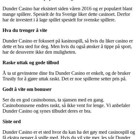
Dunder Casino har eksistert siden våren 2016 og er populært blant
mange spillere. Spesielt de fra Sverige liker dette casinoet. Derfor
har de investert i å lage spillet spesielt for svenske spillere.
Hva du trenger å vite
Dunder Casino er fokusert på kasinospill, så hvis du liker casino er
dette et bra sted for deg. Men hvis du også ønsker å tippe på sport,
har de dessverre ikke den muligheten.
Raske uttak og gode tilbud
Å ta ut gevinstene dine fra Dunder Casino er enkelt, og de bruker
Trustly for å gjøre uttak raskt. Det er noe spillerne setter pris på.
Godt å vite om bonuser
Ser du en god casinobonus, ta sjansen med en gang.
Casinobonusene endres raskt, så ikke vent for lenge. Vi anbefaler
Dunder Casino og synes tilbudet deres er bra.
Siste ord
Dunder Casino er et sted hvor du kan ha det gøy med casinospill og
få ekstra penger å spille med. Hvis du vil vite mer, les vår Dunder