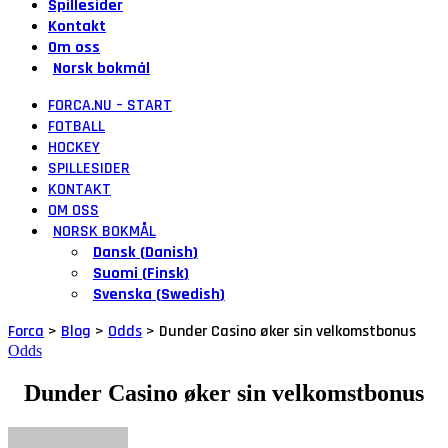
Spillesider
Kontakt
Om oss
Norsk bokmål
FORCA.NU – START
FOTBALL
HOCKEY
SPILLESIDER
KONTAKT
OM OSS
NORSK BOKMÅL
Dansk
(
Danish
)
Suomi
(
Finsk
)
Svenska
(
Swedish
)
Forca
>
Blog
>
Odds
>
Dunder Casino øker sin velkomstbonus
Odds
Dunder Casino øker sin velkomstbonus