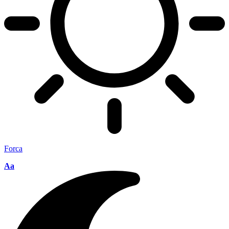
Forca
Aa