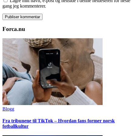
Lagre mitt navn, e-post og nettside i denne nettleseren for neste
gang jeg kommenterer.
Forca.nu
Blogg
Fra tribunene til TikTok – Hvordan fans former norsk
fotballkultur