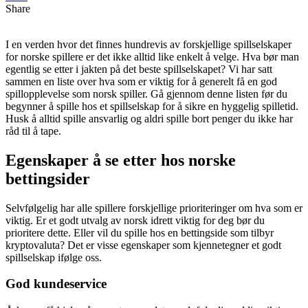
Share
I en verden hvor det finnes hundrevis av forskjellige spillselskaper
for norske spillere er det ikke alltid like enkelt å velge. Hva bør man
egentlig se etter i jakten på det beste spillselskapet? Vi har satt
sammen en liste over hva som er viktig for å generelt få en god
spillopplevelse som norsk spiller. Gå gjennom denne listen før du
begynner å spille hos et spillselskap for å sikre en hyggelig spilletid.
Husk å alltid spille ansvarlig og aldri spille bort penger du ikke har
råd til å tape.
Egenskaper å se etter hos norske
bettingsider
Selvfølgelig har alle spillere forskjellige prioriteringer om hva som er
viktig. Er et godt utvalg av norsk idrett viktig for deg bør du
prioritere dette. Eller vil du spille hos en bettingside som tilbyr
kryptovaluta? Det er visse egenskaper som kjennetegner et godt
spillselskap ifølge oss.
God kundeservice