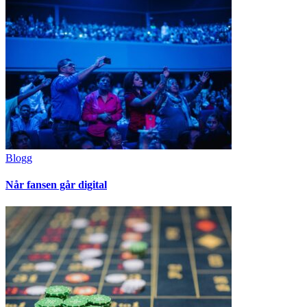
Blogg
Når fansen går digital