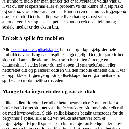
Å kunne få hjelp når man trenger det er selvfølgelig veldig viktig.
Hvis du har et spørsmål eller et problem vil du kunne få hjelp raskt
og smidig. Gode bookmakere har kundeservice på norsk tilgjengelig
døgnet rundt. Det skal alltid være live chat og e-post som
alternativer. Hvis spillselskapet har kundeservice via telefon og
sosiale medier er det ekstra bra.
Enkelt å spille fra mobilen
Alle
beste norske spillselskaper
har en app tilgjengelig der hele
innholdet av odds og casinospill er tilgjengelig. Det gir større frihet
siden du kan spille akkurat hvor som helst uten å trenge en
datamaskin. I stedet laster du ned appen til smarttelefonen eller
nettbrettet ditt og plasserer oddsen via den mobile enheten din. Hvis
en app ikke er tilgjengelig bør spillselskapet ha en god nettside for
spill via en mobil nettleser isteden.
Mange betalingsmetoder og raske uttak
Ulike spillere foretrekker ulike betalingsmetoder. Noen ønsker å
bruke bankkortet sitt mens andre foretrekker e-lommebøker eller til
og med kryptovaluta. Sjekk spillselskapets betalingsmetoder før du
begynner å spille, slik at du vet hvilke alternativer som er
tilgjengelige. Et godt spillselskap har mange forskjellige alternativer
og tilbyr rask prosess for verifisering slik at pengene kan betales ut