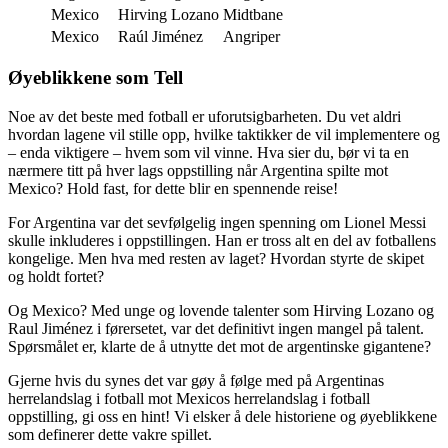
Mexico
Hirving Lozano
Midtbane
Mexico
Raúl Jiménez
Angriper
Øyeblikkene som Tell
Noe av det beste med fotball er uforutsigbarheten. Du vet aldri
hvordan lagene vil stille opp, hvilke taktikker de vil implementere og
– enda viktigere – hvem som vil vinne. Hva sier du, bør vi ta en
nærmere titt på hver lags oppstilling når Argentina spilte mot
Mexico? Hold fast, for dette blir en spennende reise!
For Argentina var det sevfølgelig ingen spenning om Lionel Messi
skulle inkluderes i oppstillingen. Han er tross alt en del av fotballens
kongelige. Men hva med resten av laget? Hvordan styrte de skipet
og holdt fortet?
Og Mexico? Med unge og lovende talenter som Hirving Lozano og
Raul Jiménez i førersetet, var det definitivt ingen mangel på talent.
Spørsmålet er, klarte de å utnytte det mot de argentinske gigantene?
Gjerne hvis du synes det var gøy å følge med på Argentinas
herrelandslag i fotball mot Mexicos herrelandslag i fotball
oppstilling, gi oss en hint! Vi elsker å dele historiene og øyeblikkene
som definerer dette vakre spillet.