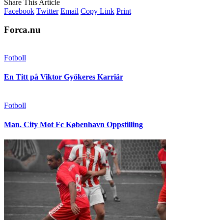
Share This Article
Facebook
Twitter
Email
Copy Link
Print
Forca.nu
Fotboll
En Titt på Viktor Gyökeres Karriär
Fotboll
Man. City Mot Fc København Oppstilling