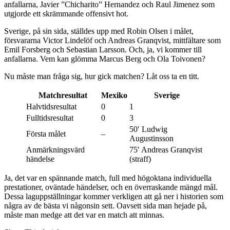
anfallarna, Javier ”Chicharito” Hernandez och Raul Jimenez som
utgjorde ett skrämmande offensivt hot.
Sverige, på sin sida, ställdes upp med Robin Olsen i målet,
försvararna Victor Lindelöf och Andreas Granqvist, mittfältare som
Emil Forsberg och Sebastian Larsson. Och, ja, vi kommer till
anfallarna. Vem kan glömma Marcus Berg och Ola Toivonen?
Nu måste man fråga sig, hur gick matchen? Låt oss ta en titt.
Matchresultat
Mexiko
Sverige
Halvtidsresultat
0
1
Fulltidsresultat
0
3
50′ Ludwig
Första målet
–
Augustinsson
Anmärkningsvärd
75′ Andreas Granqvist
händelse
(straff)
Ja, det var en spännande match, full med högoktana individuella
prestationer, oväntade händelser, och en överraskande mängd mål.
Dessa laguppställningar kommer verkligen att gå ner i historien som
några av de bästa vi någonsin sett. Oavsett sida man hejade på,
måste man medge att det var en match att minnas.