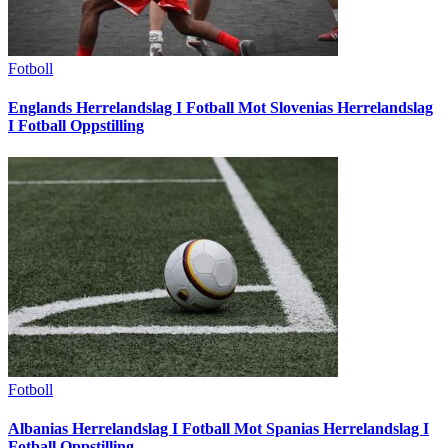
Fotboll
Englands Herrelandslag I Fotball Mot Slovenias Herrelandslag
I Fotball Oppstilling
Fotboll
Albanias Herrelandslag I Fotball Mot Spanias Herrelandslag I
Fotball Oppstilling