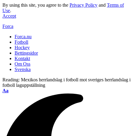
By using this site, you agree to the
Privacy Policy
and
Terms of
Use
.
Accept
Forca
Forca.nu
Fotboll
Hockey
Bettingsidor
Kontakt
Om Oss
Svenska
Reading:
Mexikos herrlandslag i fotboll mot sveriges herrlandslag i
fotboll laguppställning
Aa