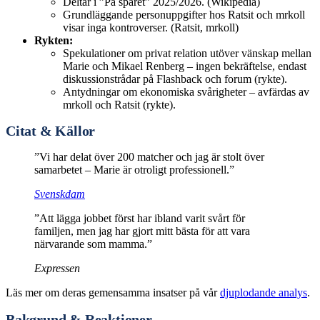
Deltar i ”På spåret” 2025/2026. (Wikipedia)
Grundläggande personuppgifter hos Ratsit och mrkoll
visar inga kontroverser. (Ratsit, mrkoll)
Rykten:
Spekulationer om privat relation utöver vänskap mellan
Marie och Mikael Renberg – ingen bekräftelse, endast
diskussionstrådar på Flashback och forum (rykte).
Antydningar om ekonomiska svårigheter – avfärdas av
mrkoll och Ratsit (rykte).
Citat & Källor
”Vi har delat över 200 matcher och jag är stolt över
samarbetet – Marie är otroligt professionell.”
Svenskdam
”Att lägga jobbet först har ibland varit svårt för
familjen, men jag har gjort mitt bästa för att vara
närvarande som mamma.”
Expressen
Läs mer om deras gemensamma insatser på vår
djuplodande analys
.
Bakgrund & Reaktioner