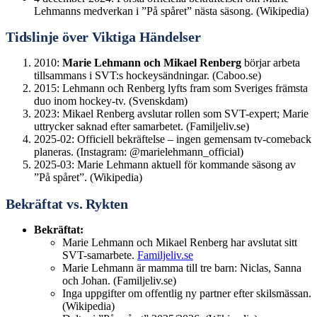
Lehmanns medverkan i ”På spåret” nästa säsong. (Wikipedia)
Tidslinje över Viktiga Händelser
2010:
Marie Lehmann och Mikael Renberg
börjar arbeta
tillsammans i SVT:s hockeysändningar. (Caboo.se)
2015: Lehmann och Renberg lyfts fram som Sveriges främsta
duo inom hockey-tv. (Svenskdam)
2023: Mikael Renberg avslutar rollen som SVT-expert; Marie
uttrycker saknad efter samarbetet. (Familjeliv.se)
2025-02: Officiell bekräftelse – ingen gemensam tv-comeback
planeras. (Instagram: @marielehmann_official)
2025-03: Marie Lehmann aktuell för kommande säsong av
”På spåret”. (Wikipedia)
Bekräftat vs. Rykten
Bekräftat:
Marie Lehmann och Mikael Renberg har avslutat sitt
SVT-samarbete.
Familjeliv.se
Marie Lehmann är mamma till tre barn: Niclas, Sanna
och Johan. (Familjeliv.se)
Inga uppgifter om offentlig ny partner efter skilsmässan.
(Wikipedia)