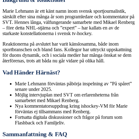
Marie Lehmann är ett känt namn inom svensk sportjournalistik,
särskilt efter sina många år som programledare och kommentator på
SVT. Hennes långa, välfungerande samarbete med Mikael Renberg
– före detta NHL-stjärna och ”expert” – har kallats en av de
starkaste konstellationerna i svensk tv-hockey.
Reaktionerna på avslutet har varit känslosamma, både inom
sportbranschen och bland fans. Kollegor har uttryckt uppskattning
för duons dynamik, och i sociala medier har många önskat se dem
återförenas, trots att båda nu går vidare på olika håll.
Vad Händer Härnäst?
Marie Lehmann förväntas påbörja inspelning av ”På spåret”
senare under 2025.
Möjlig intervjuplan med SVT om erfarenheterna från
samarbetet med Mikael Renberg.
Nya kommentatorsuppdrag kring ishockey-VM för Marie
förväntas ej tillsammans med Renberg.
Fortsatta digitala diskussioner och frågor på forum som
Flashback och Familjeliv.
Sammanfattning & FAQ