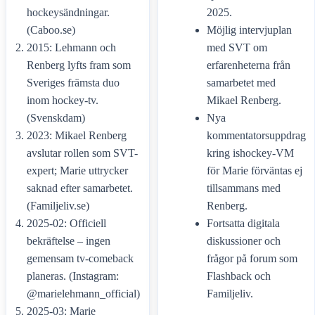
hockeysändningar.
2025.
(Caboo.se)
Möjlig intervjuplan
2015: Lehmann och
med SVT om
Renberg lyfts fram som
erfarenheterna från
Sveriges främsta duo
samarbetet med
inom hockey-tv.
Mikael Renberg.
(Svenskdam)
Nya
2023: Mikael Renberg
kommentatorsuppdrag
avslutar rollen som SVT-
kring ishockey-VM
expert; Marie uttrycker
för Marie förväntas ej
saknad efter samarbetet.
tillsammans med
(Familjeliv.se)
Renberg.
2025-02: Officiell
Fortsatta digitala
bekräftelse – ingen
diskussioner och
gemensam tv-comeback
frågor på forum som
planeras. (Instagram:
Flashback och
@marielehmann_official)
Familjeliv.
2025-03: Marie