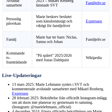
Avslutat
2023 – Mikael Renberg
Familjeliv.se
samarbete
lämnade SVT
Marie beskrev beslutet
Personlig
som känslomässigt och
Expressen
påverkan
viktigt för familjelivet
Marie har tre barn: Niclas,
Familj
Familjeliv.se
Sanna och Johan
Kommande
”På spåret” 2025/2026
tv-
Wikipedia
med Jonas Dahlquist
framträdande
Live-Updateringar
13 mars 2025
: Marie Lehmann syntes i SVT och
kommenterade avslutade samarbetet med Mikael Renberg.
Expressen
28 februari 2025
: Bekräftelse från officiellt Instagram-inlägg
om att duon inte planerar ny gemensam tv-satsning.
(Instagram: @marielehmann_official)
4 december 2024
: Första officiella bekräftelsen om Marie