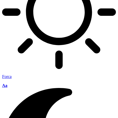
Forca
Aa