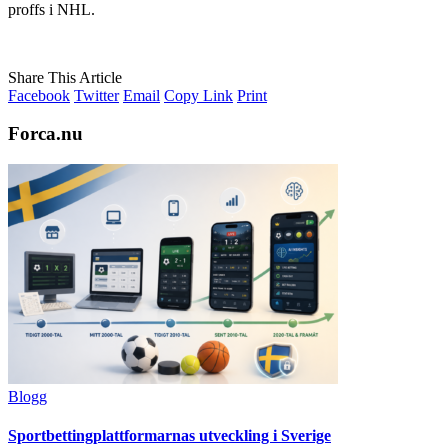
proffs i NHL.
Share This Article
Facebook
Twitter
Email
Copy Link
Print
Forca.nu
Blogg
Sportbettingplattformarnas utveckling i Sverige