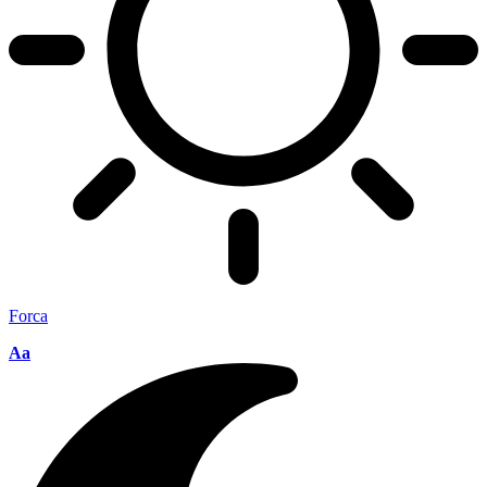
Forca
Aa