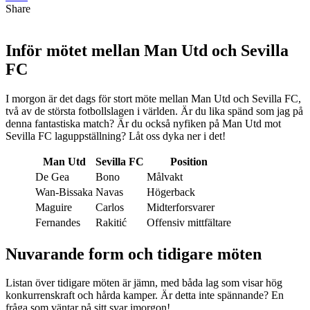
Share
Inför mötet mellan Man Utd och Sevilla
FC
I morgon är det dags för stort möte mellan Man Utd och Sevilla FC,
två av de största fotbollslagen i världen. Är du lika spänd som jag på
denna fantastiska match? Är du också nyfiken på Man Utd mot
Sevilla FC laguppställning? Låt oss dyka ner i det!
Man Utd
Sevilla FC
Position
De Gea
Bono
Målvakt
Wan-Bissaka
Navas
Högerback
Maguire
Carlos
Midterforsvarer
Fernandes
Rakitić
Offensiv mittfältare
Nuvarande form och tidigare möten
Listan över tidigare möten är jämn, med båda lag som visar hög
konkurrenskraft och hårda kamper. Är detta inte spännande? En
fråga som väntar på sitt svar imorgon!