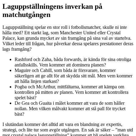
Laguppställningens inverkan på
matchutgången
Laguppställning spelar en stor roll i fotbollsmatcher, skulle ni inte
hålla med? Ett starkt lag, som Manchester United eller Crystal
Palace, kan grunda mycket av sin framgång på sina val av startelva.
Vilket leder till frågan, hur påverkar dessa spelares prestationer deras
lags framgång?
Rashford och Zaha, båda forwards, är kända för sina otroliga
anfallsskills. Vem kommer att dominera planen?
Maguire och Cahill, som båda är försvarare, kommer
säkerligen att ge allt för att skydda sitt mål. Men vem kommer
att hålla linjen starkast?
Pogba och McArthur, mittfältarna, kommer att kämpa om
kontrollen på mitten av planen. Vem kommer att kontrollera
spelet bäst?
De Gea och Guaita i målet kommer att vara de som håller
nollan. Men vilken målvakt kommer att stå pall för trycket
bäst?
I slutändan kommer det alltid att vara en blandning av expertis,
strategi, och lite tur som avgör utgången. En sak är säker – ”man utd
mot crystal palace laguppställning” kommer att bli spelets verkliga