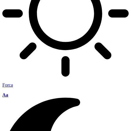
Forca
Aa