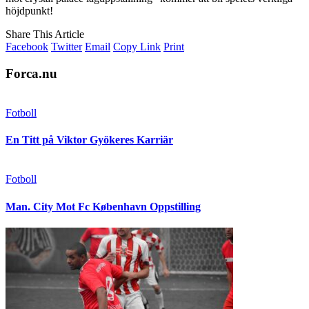
höjdpunkt!
Share This Article
Facebook
Twitter
Email
Copy Link
Print
Forca.nu
Fotboll
En Titt på Viktor Gyökeres Karriär
Fotboll
Man. City Mot Fc København Oppstilling