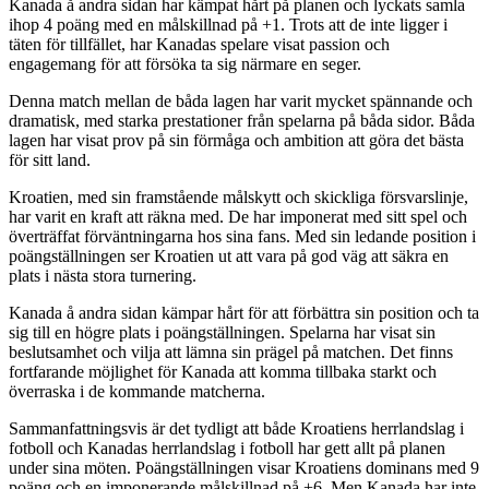
Kanada å andra sidan har kämpat hårt på planen och lyckats samla
ihop 4 poäng med en målskillnad på +1. Trots att de inte ligger i
täten för tillfället, har Kanadas spelare visat passion och
engagemang för att försöka ta sig närmare en seger.
Denna match mellan de båda lagen har varit mycket spännande och
dramatisk, med starka prestationer från spelarna på båda sidor. Båda
lagen har visat prov på sin förmåga och ambition att göra det bästa
för sitt land.
Kroatien, med sin framstående målskytt och skickliga försvarslinje,
har varit en kraft att räkna med. De har imponerat med sitt spel och
överträffat förväntningarna hos sina fans. Med sin ledande position i
poängställningen ser Kroatien ut att vara på god väg att säkra en
plats i nästa stora turnering.
Kanada å andra sidan kämpar hårt för att förbättra sin position och ta
sig till en högre plats i poängställningen. Spelarna har visat sin
beslutsamhet och vilja att lämna sin prägel på matchen. Det finns
fortfarande möjlighet för Kanada att komma tillbaka starkt och
överraska i de kommande matcherna.
Sammanfattningsvis är det tydligt att både Kroatiens herrlandslag i
fotboll och Kanadas herrlandslag i fotboll har gett allt på planen
under sina möten. Poängställningen visar Kroatiens dominans med 9
poäng och en imponerande målskillnad på +6. Men Kanada har inte