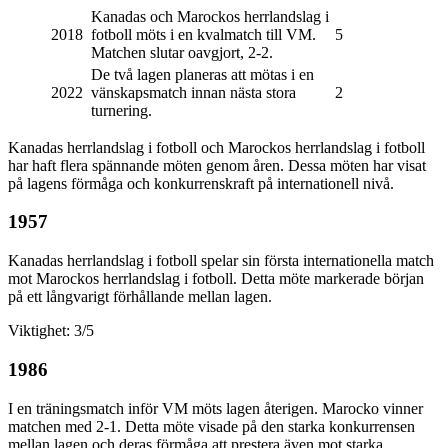
Kanadas och Marockos herrlandslag i
2018
fotboll möts i en kvalmatch till VM.
5
Matchen slutar oavgjort, 2-2.
De två lagen planeras att mötas i en
2022
vänskapsmatch innan nästa stora
2
turnering.
Kanadas herrlandslag i fotboll och Marockos herrlandslag i fotboll
har haft flera spännande möten genom åren. Dessa möten har visat
på lagens förmåga och konkurrenskraft på internationell nivå.
1957
Kanadas herrlandslag i fotboll spelar sin första internationella match
mot Marockos herrlandslag i fotboll. Detta möte markerade början
på ett långvarigt förhållande mellan lagen.
Viktighet: 3/5
1986
I en träningsmatch inför VM möts lagen återigen. Marocko vinner
matchen med 2-1. Detta möte visade på den starka konkurrensen
mellan lagen och deras förmåga att prestera även mot starka