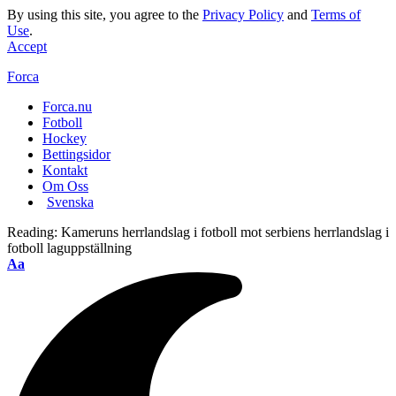
By using this site, you agree to the
Privacy Policy
and
Terms of
Use
.
Accept
Forca
Forca.nu
Fotboll
Hockey
Bettingsidor
Kontakt
Om Oss
Svenska
Reading:
Kameruns herrlandslag i fotboll mot serbiens herrlandslag i
fotboll laguppställning
Aa