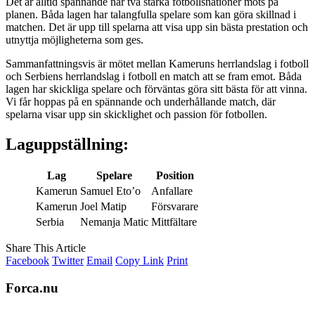
Det är alltid spännande när två starka fotbollsnationer möts på
planen. Båda lagen har talangfulla spelare som kan göra skillnad i
matchen. Det är upp till spelarna att visa upp sin bästa prestation och
utnyttja möjligheterna som ges.
Sammanfattningsvis är mötet mellan Kameruns herrlandslag i fotboll
och Serbiens herrlandslag i fotboll en match att se fram emot. Båda
lagen har skickliga spelare och förväntas göra sitt bästa för att vinna.
Vi får hoppas på en spännande och underhållande match, där
spelarna visar upp sin skicklighet och passion för fotbollen.
Laguppställning:
Lag
Spelare
Position
Kamerun
Samuel Eto’o
Anfallare
Kamerun
Joel Matip
Försvarare
Serbia
Nemanja Matic
Mittfältare
Share This Article
Facebook
Twitter
Email
Copy Link
Print
Forca.nu