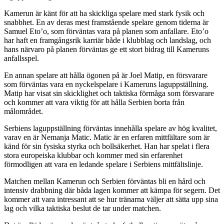
Kamerun är känt för att ha skickliga spelare med stark fysik och
snabbhet. En av deras mest framstående spelare genom tiderna är
Samuel Eto’o, som förväntas vara på planen som anfallare. Eto’o
har haft en framgångsrik karriär både i klubblag och landslag, och
hans närvaro på planen förväntas ge ett stort bidrag till Kameruns
anfallsspel.
En annan spelare att hålla ögonen på är Joel Matip, en försvarare
som förväntas vara en nyckelspelare i Kameruns laguppställning.
Matip har visat sin skicklighet och taktiska förmåga som försvarare
och kommer att vara viktig för att hålla Serbien borta från
målområdet.
Serbiens laguppställning förväntas innehålla spelare av hög kvalitet,
varav en är Nemanja Matic. Matic är en erfaren mittfältare som är
känd för sin fysiska styrka och bollsäkerhet. Han har spelat i flera
stora europeiska klubbar och kommer med sin erfarenhet
förmodligen att vara en ledande spelare i Serbiens mittfältslinje.
Matchen mellan Kamerun och Serbien förväntas bli en hård och
intensiv drabbning där båda lagen kommer att kämpa för segern. Det
kommer att vara intressant att se hur tränarna väljer att sätta upp sina
lag och vilka taktiska beslut de tar under matchen.