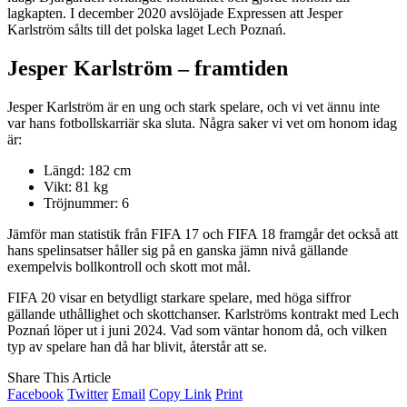
lagkapten. I december 2020 avslöjade Expressen att Jesper
Karlström sålts till det polska laget Lech Poznań.
Jesper Karlström – framtiden
Jesper Karlström är en ung och stark spelare, och vi vet ännu inte
var hans fotbollskarriär ska sluta. Några saker vi vet om honom idag
är:
Längd: 182 cm
Vikt: 81 kg
Tröjnummer: 6
Jämför man statistik från FIFA 17 och FIFA 18 framgår det också att
hans spelinsatser håller sig på en ganska jämn nivå gällande
exempelvis bollkontroll och skott mot mål.
FIFA 20 visar en betydligt starkare spelare, med höga siffror
gällande uthållighet och skottchanser. Karlströms kontrakt med Lech
Poznań löper ut i juni 2024. Vad som väntar honom då, och vilken
typ av spelare han då har blivit, återstår att se.
Share This Article
Facebook
Twitter
Email
Copy Link
Print