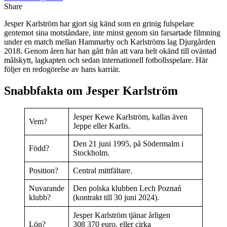
Share
Jesper Karlström har gjort sig känd som en grinig fulspelare
gentemot sina motståndare, inte minst genom sin farsartade filmning
under en match mellan Hammarby och Karlströms lag Djurgården
2018. Genom åren har han gått från att vara helt okänd till oväntad
målskytt, lagkapten och sedan internationell fotbollsspelare. Här
följer en redogörelse av hans karriär.
Snabbfakta om Jesper Karlström
Jesper Kewe Karlström, kallas även
Vem?
Jeppe eller Karlis.
Den 21 juni 1995, på Södermalm i
Född?
Stockholm.
Position?
Central mittfältare.
Nuvarande
Den polska klubben Lech Poznań
klubb?
(kontrakt till 30 juni 2024).
Jesper Karlström tjänar årligen
Lön?
308 370 euro, eller cirka