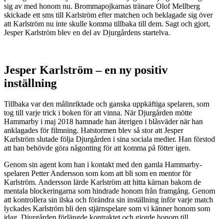
sig av med honom nu. Brommapojkarnas tränare Olof Mellberg
skickade ett sms till Karlström efter matchen och beklagade sig över
att Karlström nu inte skulle komma tillbaka till dem. Sagt och gjort,
Jesper Karlström blev en del av Djurgårdens startelva.
Jesper Karlström – en ny positiv
inställning
Tillbaka var den målinriktade och ganska uppkäftiga spelaren, som
tog till varje trick i boken för att vinna. När Djurgården mötte
Hammarby i maj 2018 hamnade han återigen i blåsväder när han
anklagades för filmning. Hatstormen blev så stor att Jesper
Karlström slutade följa Djurgården i sina sociala medier. Han förstod
att han behövde göra någonting för att komma på fötter igen.
Genom sin agent kom han i kontakt med den gamla Hammarby-
spelaren Petter Andersson som kom att bli som en mentor för
Karlström. Andersson lärde Karlström att hitta kärnan bakom de
mentala blockeringarna som hindrade honom från framgång. Genom
att kontrollera sin ilska och förändra sin inställning inför varje match
lyckades Karlström bli den stjärnspelare som vi känner honom som
idag. Djurgården förlängde kontraktet och gjorde honom till