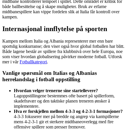
midtbane kontrollerer tempoet i spillet. Dette området er kritisk for
både ballbesittelse og å skape muligheter. Bruk av erfarne
midtbanespillere kan vippe fordelen slik at Italia får kontroll over
kampen.
Internasjonal innflytelse på sporten
Kampen mellom Italia og Albania representerer mer enn bare
sportslig konkurranse; den viser også hvor global fotballen har blitt.
Både lagene består av spillere fra klubbnivå over hele Europa, noe
som viser hvordan globalisering påvirker moderne fotball. Utforsk
mer i vår
Fotballkategori
.
Vanlige spørsmål om Italias og Albanias
herrelandslag i fotball oppstilling
Hvordan velger trenerne sine startellevere?
Lagoppstillingene bestemmes ofte basert på spillerform,
skadefravær og den taktiske planen treneren ønsker å
implementere.
Hva er forskjellen mellom 4-3-3 og 4-2-3-1 formasjoner?
4-3-3 fokuserer mer på bredde og angrep via kantspillerne
mens 4-2-3-1 gir et sterkere midtbaneoverlegg med fire
offensive spillere som presser fremover.