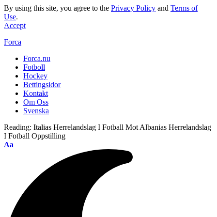
By using this site, you agree to the
Privacy Policy
and
Terms of
Use
.
Accept
Forca
Forca.nu
Fotboll
Hockey
Bettingsidor
Kontakt
Om Oss
Svenska
Reading:
Italias Herrelandslag I Fotball Mot Albanias Herrelandslag
I Fotball Oppstilling
Aa