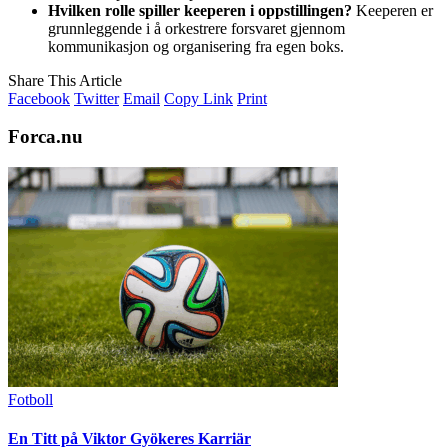
Hvilken rolle spiller keeperen i oppstillingen?
Keeperen er
grunnleggende i å orkestrere forsvaret gjennom
kommunikasjon og organisering fra egen boks.
Share This Article
Facebook
Twitter
Email
Copy Link
Print
Forca.nu
Fotboll
En Titt på Viktor Gyökeres Karriär