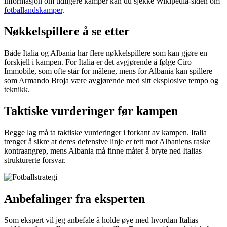
informasjon om tidligere kamper kan du sjekke Wikipedia-siden om
fotballandskamper
.
Nøkkelspillere å se etter
Både Italia og Albania har flere nøkkelspillere som kan gjøre en
forskjell i kampen. For Italia er det avgjørende å følge Ciro
Immobile, som ofte står for målene, mens for Albania kan spillere
som Armando Broja være avgjørende med sitt eksplosive tempo og
teknikk.
Taktiske vurderinger før kampen
Begge lag må ta taktiske vurderinger i forkant av kampen. Italia
trenger å sikre at deres defensive linje er tett mot Albaniens raske
kontraangrep, mens Albania må finne måter å bryte ned Italias
strukturerte forsvar.
Anbefalinger fra eksperten
Som ekspert vil jeg anbefale å holde øye med hvordan Italias