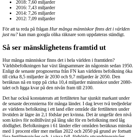
2018: 7,60 miljarder
2016: 7,43 miljarder
2014: 7,26 miljarder
2012: 7,09 miljarder
För att ta reda på frågan
Hur många människor finns det i världen
just nu?
kan man googla olika räknare som uppdateras ständigt.
Så ser mänsklighetens framtid ut
Hur många människor finns det i hela världen i framtiden?
Världsbefolkningen har växt långsammare än någonsin sedan 1950.
Enligt de senaste prognoserna från FN kan världens befolkning öka
till cirka 8,5 miljarder år 2030 och 9,7 miljarder år 2050. Den
beräknas nå en topp på cirka 10,4 miljarder människor under 2080-
talet och ligga kvar på den nivån fram till 2100.
Det har också konstaterats att fertiliteten har sjunkit markant under
de senaste decennierna för många länder. I dag lever två tredjedelar
av världens befolkning i ett land eller område där fertiliteten under
livstiden är lägre än 2,1 födslar per kvinna. Det är ungefär den nivå
som krävs för nolltillväxt på lång sikt för en befolkning med låg
dödlighet. Befolkningen i 61 länder eller områden beräknas minska
med 1 procent eller mer mellan 2022 och 2050 på grund av fortsatt
låga fertilitetsnivåer och, i vissa fall, förhöjda utvandringsnivåer.