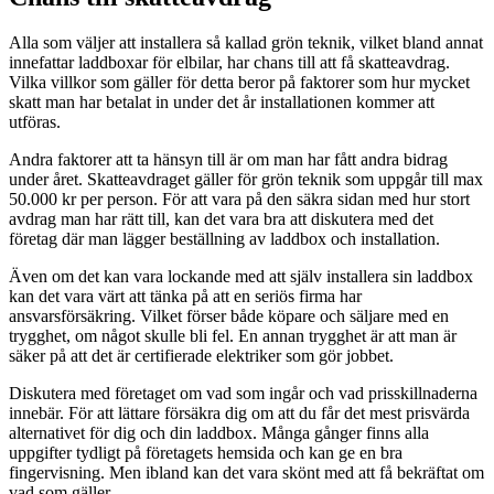
Alla som väljer att installera så kallad grön teknik, vilket bland annat
innefattar laddboxar för elbilar, har chans till att få skatteavdrag.
Vilka villkor som gäller för detta beror på faktorer som hur mycket
skatt man har betalat in under det år installationen kommer att
utföras.
Andra faktorer att ta hänsyn till är om man har fått andra bidrag
under året. Skatteavdraget gäller för grön teknik som uppgår till max
50.000 kr per person. För att vara på den säkra sidan med hur stort
avdrag man har rätt till, kan det vara bra att diskutera med det
företag där man lägger beställning av laddbox och installation.
Även om det kan vara lockande med att själv installera sin laddbox
kan det vara värt att tänka på att en seriös firma har
ansvarsförsäkring. Vilket förser både köpare och säljare med en
trygghet, om något skulle bli fel. En annan trygghet är att man är
säker på att det är certifierade elektriker som gör jobbet.
Diskutera med företaget om vad som ingår och vad prisskillnaderna
innebär. För att lättare försäkra dig om att du får det mest prisvärda
alternativet för dig och din laddbox. Många gånger finns alla
uppgifter tydligt på företagets hemsida och kan ge en bra
fingervisning. Men ibland kan det vara skönt med att få bekräftat om
vad som gäller.