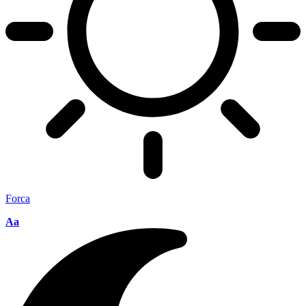
Forca
Aa