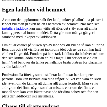
Egen laddbox vid hemmet
Även om det uppkommer allt fler laddpunkter på allmänna platser i
landet vill man ju även ha en i närheten av hemmet. När man ska
installera laddbox
kan man välja att göra det själv eller att anlita
kunnig personal inom området. Detta gör man många gånger i
samband med inköpet av laddboxen.
Om du är osäker på vilken typ av laddbox du vill ha så kan du finna
flera tips och råd via företag inom området och av de som har haft
elbil en längre tid. Fundera på hur stark laddbox du behöver och om
den ska kunna ladda mer än en bil i taget. Hur ser det ut vid ditt
hem? Vad behöver du tänka på gällande bästa platsen för placering
av din laddbox?
Professionella företag som installerar laddboxar har kompetent
personal som kan besvara alla dina frågor. Vilket kan vara en klok
idé, även om du känner att du har allt under kontroll. Man vet ju
aldrig om det finns något som har missats eller om det finns en
modell som kan vara bättre passande för dina behov och för den
plats där laddboxen ska installeras.
Chans till skatteavdrag