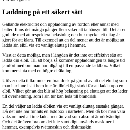
Laddning på ett säkert sätt
Gällande elektricitet och uppladdning av fordon eller annat med
batteri finns det många gånger flera saker att ta hänsyn till. Det är en
god idé med att respektera belastning och hur mycket ett uttag är
gjort för att klara. Till exempel att en del menar att det är möjligt att
ladda sin elbil via ett vanligt eluttag i hemmet.
Visst är detta möjligt, men i längden är det inte ett effektivt sätt att
ladda din elbil. Till att börja så kommer uppladdningen ta längre tid
jämfört med om man har tillgång till en passande laddbox. Vilket
kommer sluta med en högre elräkning.
Utöver detta tillkommer en brandrisk på grund av att det eluttag som
man har inne i sitt hem inte är tillräckligt starkt för att ladda upp en
elbil. Vilket gör att det blir så hög belastning på eluttaget att det leder
till överhettning, som i sin tur kan leda till brandrisk.
En del väljer att ladda elbilen via ett vanligt eluttag enstaka gånger.
Då det inte har funnits en laddbox i närheten. Men då bör man vara
vaksam med att inte ladda mer än vad som absolut är nödvändigt.
Och det är även bra om det inte samtidigt används maskiner i
hemmet, exempelvis tvättmaskin och diskmaskin.