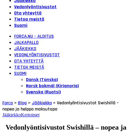
Jääkiekko
Vedonlyöntisivustot
Ota yhteyttä
Tietoa meistä
Suomi
FORCA.NU – ALOITUS
JALKAPALLO
JÄÄKIEKKO
VEDONLYÖNTISIVUSTOT
OTA YHTEYTTÄ
TIETOA MEISTÄ
SUOMI
Dansk
(
Tanska
)
Norsk bokmål
(
Kirjanorja
)
Svenska
(
Ruotsi
)
Forca
>
Blog
>
Jääkiekko
>
Vedonlyöntisivustot Swishillä –
nopea ja helppo maksutapa
Jääkiekko
Kertoimet
Vedonlyöntisivustot Swishillä – nopea ja