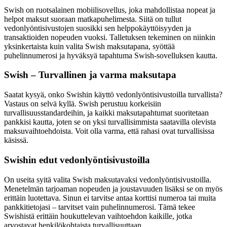
Swish on ruotsalainen mobiilisovellus, joka mahdollistaa nopeat ja
helpot maksut suoraan matkapuhelimesta. Siitä on tullut
vedonlyöntisivustojen suosikki sen helppokäyttöisyyden ja
transaktioiden nopeuden vuoksi. Talletuksen tekeminen on niinkin
yksinkertaista kuin valita Swish maksutapana, syöttää
puhelinnumerosi ja hyväksyä tapahtuma Swish-sovelluksen kautta.
Swish – Turvallinen ja varma maksutapa
Saatat kysyä, onko Swishin käyttö vedonlyöntisivustoilla turvallista?
Vastaus on selvä kyllä. Swish perustuu korkeisiin
turvallisuusstandardeihin, ja kaikki maksutapahtumat suoritetaan
pankkisi kautta, joten se on yksi turvallisimmista saatavilla olevista
maksuvaihtoehdoista. Voit olla varma, että rahasi ovat turvallisissa
käsissä.
Swishin edut vedonlyöntisivustoilla
On useita syitä valita Swish maksutavaksi vedonlyöntisivustoilla.
Menetelmän tarjoaman nopeuden ja joustavuuden lisäksi se on myös
erittäin luotettava. Sinun ei tarvitse antaa korttisi numeroa tai muita
pankkitietojasi – tarvitset vain puhelinnumerosi. Tämä tekee
Swishistä erittäin houkuttelevan vaihtoehdon kaikille, jotka
arvostavat henkilökohtaista turvallisuuttaan.