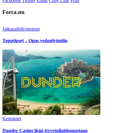
Facebook
Twitter
Email
Copy Link
Print
Forca.nu
Jalkapallo
Kertoimet
Topptipset – Opas vedonlyöntiin
Kertoimet
Dunder Casino lisää tervetuliaisbonustaan