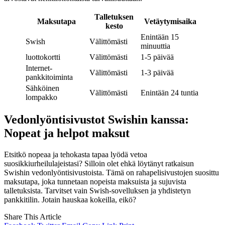
Talletuksen
Maksutapa
Vetäytymisaika
kesto
Enintään 15
Swish
Välittömästi
minuuttia
luottokortti
Välittömästi
1-5 päivää
Internet-
Välittömästi
1-3 päivää
pankkitoiminta
Sähköinen
Välittömästi
Enintään 24 tuntia
lompakko
Vedonlyöntisivustot Swishin kanssa:
Nopeat ja helpot maksut
Etsitkö nopeaa ja tehokasta tapaa lyödä vetoa
suosikkiurheilulajeistasi? Silloin olet ehkä löytänyt ratkaisun
Swishin vedonlyöntisivustoista. Tämä on rahapelisivustojen suosittu
maksutapa, joka tunnetaan nopeista maksuista ja sujuvista
talletuksista. Tarvitset vain Swish-sovelluksen ja yhdistetyn
pankkitilin. Jotain hauskaa kokeilla, eikö?
Share This Article