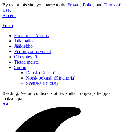
By using this site, you agree to the
Privacy Policy
and
Terms of
Use
.
Accept
Forca
Forca.nu – Aloitus
Jalkapallo
Jääkiekko
Vedonlyöntisivustot
Ota yhteyttä
Tietoa meistä
Suomi
Dansk
(
Tanska
)
Norsk bokmål
(
Kirjanorja
)
Svenska
(
Ruotsi
)
Reading:
Vedonlyöntisivustot Swishillä – nopea ja helppo
maksutapa
Aa