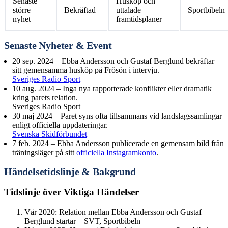
Senaste
Husköp och
större
Bekräftad
uttalade
Sportbibeln
nyhet
framtidsplaner
Senaste Nyheter & Event
20 sep. 2024
– Ebba Andersson och Gustaf Berglund bekräftar
sitt gemensamma husköp på Frösön i intervju.
Sveriges Radio Sport
10 aug. 2024
– Inga nya rapporterade konflikter eller dramatik
kring parets relation.
Sveriges Radio Sport
30 maj 2024
– Paret syns ofta tillsammans vid landslagssamlingar
enligt officiella uppdateringar.
Svenska Skidförbundet
7 feb. 2024
– Ebba Andersson publicerade en gemensam bild från
träningsläger på sitt
officiella Instagramkonto
.
Händelsetidslinje & Bakgrund
Tidslinje över Viktiga Händelser
Vår 2020: Relation mellan Ebba Andersson och Gustaf
Berglund startar – SVT, Sportbibeln