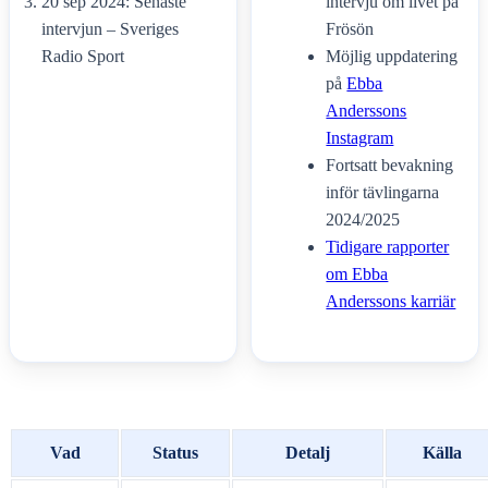
20 sep 2024: Senaste
intervju om livet på
intervjun – Sveriges
Frösön
Radio Sport
Möjlig uppdatering
på
Ebba
Anderssons
Instagram
Fortsatt bevakning
inför tävlingarna
2024/2025
Tidigare rapporter
om Ebba
Anderssons karriär
Vad
Status
Detalj
Källa