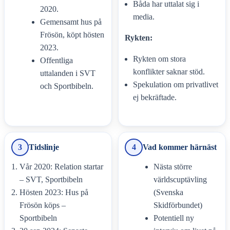
Båda har uttalat sig i
2020.
media.
Gemensamt hus på
Frösön, köpt hösten
Rykten:
2023.
Rykten om stora
Offentliga
konflikter saknar stöd.
uttalanden i SVT
Spekulation om privatlivet
och Sportbibeln.
ej bekräftade.
3
Tidslinje
4
Vad kommer härnäst
Vår 2020: Relation startar
Nästa större
– SVT, Sportbibeln
världscuptävling
Hösten 2023: Hus på
(Svenska
Frösön köps –
Skidförbundet)
Sportbibeln
Potentiell ny