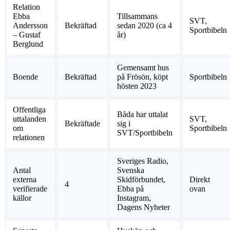
Relation
Ebba
Tillsammans
SVT,
Andersson
Bekräftad
sedan 2020 (ca 4
Sportbibeln
– Gustaf
år)
Berglund
Gemensamt hus
Boende
Bekräftad
på Frösön, köpt
Sportbibeln
hösten 2023
Offentliga
Båda har uttalat
uttalanden
SVT,
Bekräftade
sig i
om
Sportbibeln
SVT/Sportbibeln
relationen
Sveriges Radio,
Antal
Svenska
externa
Skidförbundet,
Direkt
4
verifierade
Ebba på
ovan
källor
Instagram,
Dagens Nyheter