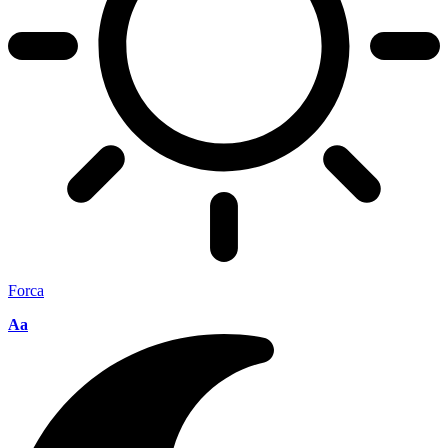
Forca
Aa