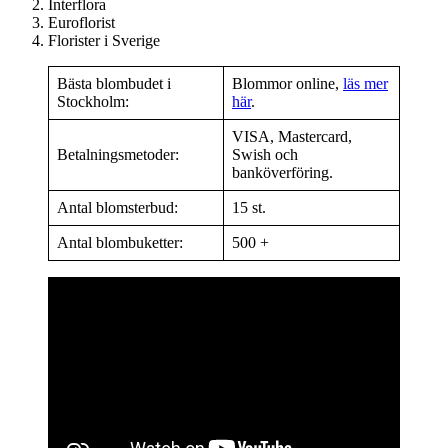
Interflora
Euroflorist
Florister i Sverige
Bästa blombudet i
Blommor online,
läs mer
Stockholm:
här
.
VISA, Mastercard,
Betalningsmetoder:
Swish och
banköverföring.
Antal blomsterbud:
15 st.
Antal blombuketter:
500 +