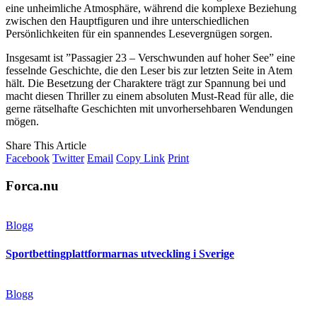
eine unheimliche Atmosphäre, während die komplexe Beziehung
zwischen den Hauptfiguren und ihre unterschiedlichen
Persönlichkeiten für ein spannendes Lesevergnügen sorgen.
Insgesamt ist ”Passagier 23 – Verschwunden auf hoher See” eine
fesselnde Geschichte, die den Leser bis zur letzten Seite in Atem
hält. Die Besetzung der Charaktere trägt zur Spannung bei und
macht diesen Thriller zu einem absoluten Must-Read für alle, die
gerne rätselhafte Geschichten mit unvorhersehbaren Wendungen
mögen.
Share This Article
Facebook
Twitter
Email
Copy Link
Print
Forca.nu
Blogg
Sportbettingplattformarnas utveckling i Sverige
Blogg