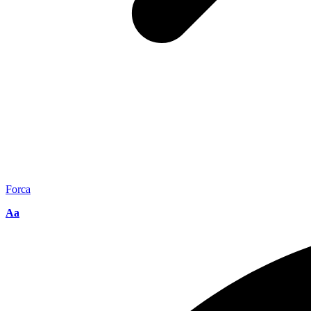
Forca
Aa