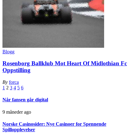
Blogg
Rosenborg Ballklub Mot Heart Of Midlothian Fc
Oppstilling
By
forca
1
2
3
4
5
6
Når fansen går digital
9 måneder ago
Norske Casinosider: Nye Casinoer for Spennende
Spillopplevelser