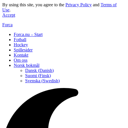
By using this site, you agree to the
Privacy Policy
and
Terms of
Use
.
Accept
Forca
Forca.nu – Start
Fotball
Hockey
Spillesider
Kontakt
Om oss
Norsk bokmål
Dansk
(
Danish
)
Suomi
(
Finsk
)
Svenska
(
Swedish
)