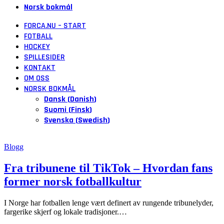
Norsk bokmål
FORCA.NU – START
FOTBALL
HOCKEY
SPILLESIDER
KONTAKT
OM OSS
NORSK BOKMÅL
Dansk
(
Danish
)
Suomi
(
Finsk
)
Svenska
(
Swedish
)
Blogg
Fra tribunene til TikTok – Hvordan fans
former norsk fotballkultur
I Norge har fotballen lenge vært definert av rungende tribunelyder,
fargerike skjerf og lokale tradisjoner.
…