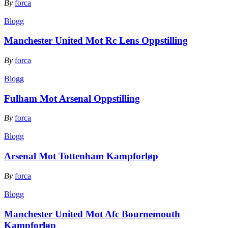
By
forca
Blogg
Manchester United Mot Rc Lens Oppstilling
By
forca
Blogg
Fulham Mot Arsenal Oppstilling
By
forca
Blogg
Arsenal Mot Tottenham Kampforløp
By
forca
Blogg
Manchester United Mot Afc Bournemouth
Kampforløp